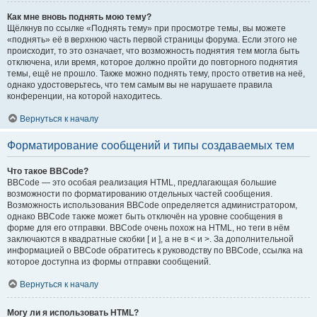
Как мне вновь поднять мою тему?
Щёлкнув по ссылке «Поднять тему» при просмотре темы, вы можете
«поднять» её в верхнюю часть первой страницы форума. Если этого не
происходит, то это означает, что возможность поднятия тем могла быть
отключена, или время, которое должно пройти до повторного поднятия
темы, ещё не прошло. Также можно поднять тему, просто ответив на неё,
однако удостоверьтесь, что тем самым вы не нарушаете правила
конференции, на которой находитесь.
Вернуться к началу
Форматирование сообщений и типы создаваемых тем
Что такое BBCode?
BBCode — это особая реализация HTML, предлагающая большие
возможности по форматированию отдельных частей сообщения.
Возможность использования BBCode определяется администратором,
однако BBCode также может быть отключён на уровне сообщения в
форме для его отправки. BBCode очень похож на HTML, но теги в нём
заключаются в квадратные скобки [ и ], а не в < и >. За дополнительной
информацией о BBCode обратитесь к руководству по BBCode, ссылка на
которое доступна из формы отправки сообщений.
Вернуться к началу
Могу ли я использовать HTML?