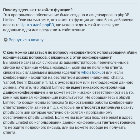
Почему здесь нет такой-то функции?
Это программное обеспечение было создано и лицензировано phpBB
Limited. Если вы считаете, что какая-то функция должна быть добавлена,
посетите
Центр идей phpBB
, где можно отдать свой голос за уже
поданные идеи или предложить собственные.
Вернуться к началу
С кем можно связаться по вопросу некорректного использования и/или
юридических вопросов, связанных с этой конференцией?
Вы можете связаться с любым из администраторов, перечисленных в
списке на странице «Наша команда». Если вы не получили ответа,
свяжитесь с владельцем домена (сделайте
whois lookup
) или, если
конференция находится на бесплатном домене (например, chat.ru,
Yahoo!, free.fr, f2s.com и т. п.), с руководством или техподдержкой данного
домена. Учтите, что phpBB Limited
не имеет никакого контроля над
данной конференцией
и не может нести никакой ответственности за то,
кем и как данная конференция используется. Не обращайтесь к phpBB
Limited по юридическим вопросам (о приостановке работы конференции,
ответственности за неё и т. д.), которые
не относятся напрямую
к сайту
phpBB.com или которые частично относятся к программному
обеспечению phpBB Limited. Если же вы всё-таки пошлёте email в адрес
phpBB Limited об использовании данной конференции
третьей стороной
,
то не ждите подробного письма, или вы можете вообще не получить
ответа.