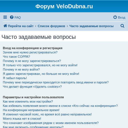
Форум VeloDubna.ru
FAQ
Вход
П
Перейти на сайт
Список форумов
Часто задаваемые вопросы
о
Часто задаваемые вопросы
и
с
Вход на конференцию и регистрация
Зачем мне нужно регистрироваться?
к
Что такое COPPA?
Почему я не могу зарегистрироваться?
Я только что зарегистрировался, но не могу войти!
Почему я не могу войти?
Я давно зарегистрирован, но больше не могу войти!
Я забыл пароль!
Почему мне периодически приходится повторять ввод имени и пароля?
Что делает функция «Удалить cookies»?
Параметры и настройки пользователя
Как мне изменить мои настройки?
Как избежать появления моего имени в списке «Кто сейчас на конференции»?
На конференции неправильное время!
Я изменил часовой пояс, но время всё равно неправильное!
Моего языка нет в списке!
Что означают изображения рядом с моим именем пользователя?
Как мне включить отображение аватары?