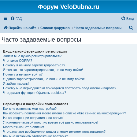
Форум VeloDubna.ru
FAQ
Вход
П
Перейти на сайт
Список форумов
Часто задаваемые вопросы
о
Часто задаваемые вопросы
и
с
Вход на конференцию и регистрация
Зачем мне нужно регистрироваться?
к
Что такое COPPA?
Почему я не могу зарегистрироваться?
Я только что зарегистрировался, но не могу войти!
Почему я не могу войти?
Я давно зарегистрирован, но больше не могу войти!
Я забыл пароль!
Почему мне периодически приходится повторять ввод имени и пароля?
Что делает функция «Удалить cookies»?
Параметры и настройки пользователя
Как мне изменить мои настройки?
Как избежать появления моего имени в списке «Кто сейчас на конференции»?
На конференции неправильное время!
Я изменил часовой пояс, но время всё равно неправильное!
Моего языка нет в списке!
Что означают изображения рядом с моим именем пользователя?
Как мне включить отображение аватары?