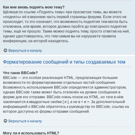
Как мне вновь поднять мою тему?
Щёлкнув по ссылке «Поднять тему» при просмотре темы, вы можете
«поднять» её в верхнюю часть первой страницы форума. Если этого не
происходит, то это означает, что возможность поднятия тем могла быть
отключена, или время, которое должно пройти до повторного поднятия
темы, ещё не прошло. Также можно поднять тему, просто ответив на неё,
однако удостоверьтесь, что тем самым вы не нарушаете правила
конференции, на которой находитесь.
Вернуться к началу
Форматирование сообщений и типы создаваемых тем
Что такое BBCode?
BBCode — это особая реализация HTML, предлагающая большие
возможности по форматированию отдельных частей сообщения.
Возможность использования BBCode определяется администратором,
однако BBCode также может быть отключён на уровне сообщения в
форме для его отправки. BBCode очень похож на HTML, но теги в нём
заключаются в квадратные скобки [ и ], а не в < и >. За дополнительной
информацией о BBCode обратитесь к руководству по BBCode, ссылка на
которое доступна из формы отправки сообщений.
Вернуться к началу
Могу ли я использовать HTML?