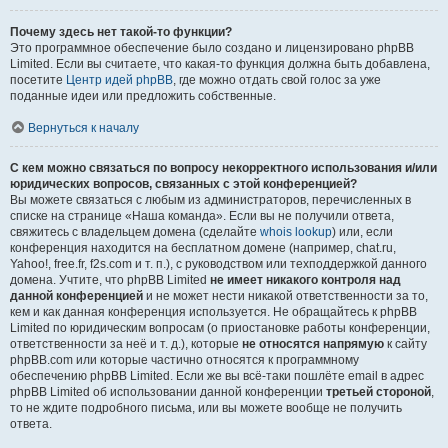
Почему здесь нет такой-то функции?
Это программное обеспечение было создано и лицензировано phpBB
Limited. Если вы считаете, что какая-то функция должна быть добавлена,
посетите
Центр идей phpBB
, где можно отдать свой голос за уже
поданные идеи или предложить собственные.
Вернуться к началу
С кем можно связаться по вопросу некорректного использования и/или
юридических вопросов, связанных с этой конференцией?
Вы можете связаться с любым из администраторов, перечисленных в
списке на странице «Наша команда». Если вы не получили ответа,
свяжитесь с владельцем домена (сделайте
whois lookup
) или, если
конференция находится на бесплатном домене (например, chat.ru,
Yahoo!, free.fr, f2s.com и т. п.), с руководством или техподдержкой данного
домена. Учтите, что phpBB Limited
не имеет никакого контроля над
данной конференцией
и не может нести никакой ответственности за то,
кем и как данная конференция используется. Не обращайтесь к phpBB
Limited по юридическим вопросам (о приостановке работы конференции,
ответственности за неё и т. д.), которые
не относятся напрямую
к сайту
phpBB.com или которые частично относятся к программному
обеспечению phpBB Limited. Если же вы всё-таки пошлёте email в адрес
phpBB Limited об использовании данной конференции
третьей стороной
,
то не ждите подробного письма, или вы можете вообще не получить
ответа.