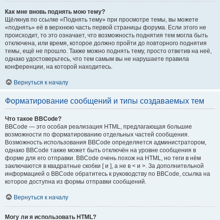
Как мне вновь поднять мою тему?
Щёлкнув по ссылке «Поднять тему» при просмотре темы, вы можете
«поднять» её в верхнюю часть первой страницы форума. Если этого не
происходит, то это означает, что возможность поднятия тем могла быть
отключена, или время, которое должно пройти до повторного поднятия
темы, ещё не прошло. Также можно поднять тему, просто ответив на неё,
однако удостоверьтесь, что тем самым вы не нарушаете правила
конференции, на которой находитесь.
Вернуться к началу
Форматирование сообщений и типы создаваемых тем
Что такое BBCode?
BBCode — это особая реализация HTML, предлагающая большие
возможности по форматированию отдельных частей сообщения.
Возможность использования BBCode определяется администратором,
однако BBCode также может быть отключён на уровне сообщения в
форме для его отправки. BBCode очень похож на HTML, но теги в нём
заключаются в квадратные скобки [ и ], а не в < и >. За дополнительной
информацией о BBCode обратитесь к руководству по BBCode, ссылка на
которое доступна из формы отправки сообщений.
Вернуться к началу
Могу ли я использовать HTML?