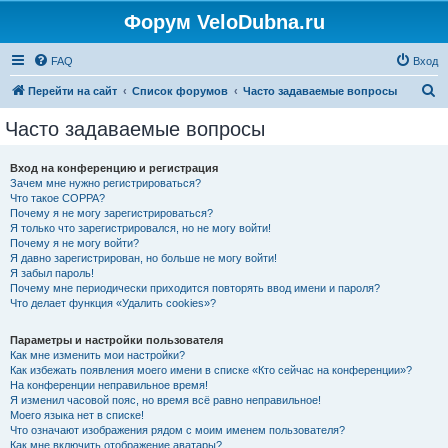
Форум VeloDubna.ru
FAQ
Вход
П
Перейти на сайт
Список форумов
Часто задаваемые вопросы
о
Часто задаваемые вопросы
и
с
Вход на конференцию и регистрация
Зачем мне нужно регистрироваться?
к
Что такое COPPA?
Почему я не могу зарегистрироваться?
Я только что зарегистрировался, но не могу войти!
Почему я не могу войти?
Я давно зарегистрирован, но больше не могу войти!
Я забыл пароль!
Почему мне периодически приходится повторять ввод имени и пароля?
Что делает функция «Удалить cookies»?
Параметры и настройки пользователя
Как мне изменить мои настройки?
Как избежать появления моего имени в списке «Кто сейчас на конференции»?
На конференции неправильное время!
Я изменил часовой пояс, но время всё равно неправильное!
Моего языка нет в списке!
Что означают изображения рядом с моим именем пользователя?
Как мне включить отображение аватары?