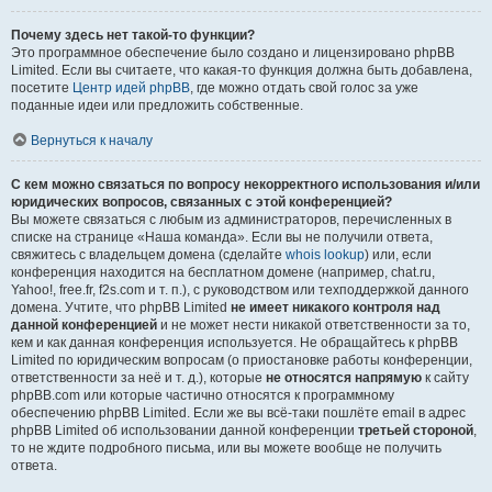
Почему здесь нет такой-то функции?
Это программное обеспечение было создано и лицензировано phpBB
Limited. Если вы считаете, что какая-то функция должна быть добавлена,
посетите
Центр идей phpBB
, где можно отдать свой голос за уже
поданные идеи или предложить собственные.
Вернуться к началу
С кем можно связаться по вопросу некорректного использования и/или
юридических вопросов, связанных с этой конференцией?
Вы можете связаться с любым из администраторов, перечисленных в
списке на странице «Наша команда». Если вы не получили ответа,
свяжитесь с владельцем домена (сделайте
whois lookup
) или, если
конференция находится на бесплатном домене (например, chat.ru,
Yahoo!, free.fr, f2s.com и т. п.), с руководством или техподдержкой данного
домена. Учтите, что phpBB Limited
не имеет никакого контроля над
данной конференцией
и не может нести никакой ответственности за то,
кем и как данная конференция используется. Не обращайтесь к phpBB
Limited по юридическим вопросам (о приостановке работы конференции,
ответственности за неё и т. д.), которые
не относятся напрямую
к сайту
phpBB.com или которые частично относятся к программному
обеспечению phpBB Limited. Если же вы всё-таки пошлёте email в адрес
phpBB Limited об использовании данной конференции
третьей стороной
,
то не ждите подробного письма, или вы можете вообще не получить
ответа.