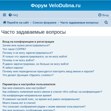
Форум VeloDubna.ru
FAQ
Вход
П
Перейти на сайт
Список форумов
Часто задаваемые вопросы
о
Часто задаваемые вопросы
и
с
Вход на конференцию и регистрация
Зачем мне нужно регистрироваться?
к
Что такое COPPA?
Почему я не могу зарегистрироваться?
Я только что зарегистрировался, но не могу войти!
Почему я не могу войти?
Я давно зарегистрирован, но больше не могу войти!
Я забыл пароль!
Почему мне периодически приходится повторять ввод имени и пароля?
Что делает функция «Удалить cookies»?
Параметры и настройки пользователя
Как мне изменить мои настройки?
Как избежать появления моего имени в списке «Кто сейчас на конференции»?
На конференции неправильное время!
Я изменил часовой пояс, но время всё равно неправильное!
Моего языка нет в списке!
Что означают изображения рядом с моим именем пользователя?
Как мне включить отображение аватары?