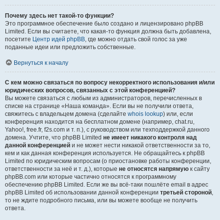
Почему здесь нет такой-то функции?
Это программное обеспечение было создано и лицензировано phpBB
Limited. Если вы считаете, что какая-то функция должна быть добавлена,
посетите
Центр идей phpBB
, где можно отдать свой голос за уже
поданные идеи или предложить собственные.
Вернуться к началу
С кем можно связаться по вопросу некорректного использования и/или
юридических вопросов, связанных с этой конференцией?
Вы можете связаться с любым из администраторов, перечисленных в
списке на странице «Наша команда». Если вы не получили ответа,
свяжитесь с владельцем домена (сделайте
whois lookup
) или, если
конференция находится на бесплатном домене (например, chat.ru,
Yahoo!, free.fr, f2s.com и т. п.), с руководством или техподдержкой данного
домена. Учтите, что phpBB Limited
не имеет никакого контроля над
данной конференцией
и не может нести никакой ответственности за то,
кем и как данная конференция используется. Не обращайтесь к phpBB
Limited по юридическим вопросам (о приостановке работы конференции,
ответственности за неё и т. д.), которые
не относятся напрямую
к сайту
phpBB.com или которые частично относятся к программному
обеспечению phpBB Limited. Если же вы всё-таки пошлёте email в адрес
phpBB Limited об использовании данной конференции
третьей стороной
,
то не ждите подробного письма, или вы можете вообще не получить
ответа.