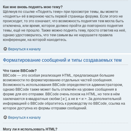
Как мне вновь поднять мою тему?
Щёлкнув по ссылке «Поднять тему» при просмотре темы, вы можете
«поднять» её в верхнюю часть первой страницы форума. Если этого не
происходит, то это означает, что возможность поднятия тем могла быть
отключена, или время, которое должно пройти до повторного поднятия
темы, ещё не прошло. Также можно поднять тему, просто ответив на неё,
однако удостоверьтесь, что тем самым вы не нарушаете правила
конференции, на которой находитесь.
Вернуться к началу
Форматирование сообщений и типы создаваемых тем
Что такое BBCode?
BBCode — это особая реализация HTML, предлагающая большие
возможности по форматированию отдельных частей сообщения.
Возможность использования BBCode определяется администратором,
однако BBCode также может быть отключён на уровне сообщения в
форме для его отправки. BBCode очень похож на HTML, но теги в нём
заключаются в квадратные скобки [ и ], а не в < и >. За дополнительной
информацией о BBCode обратитесь к руководству по BBCode, ссылка на
которое доступна из формы отправки сообщений.
Вернуться к началу
Могу ли я использовать HTML?