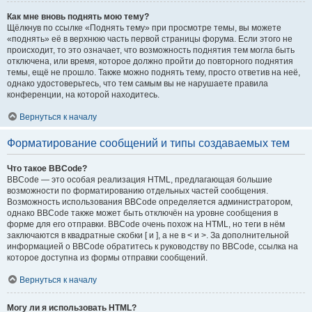
Как мне вновь поднять мою тему?
Щёлкнув по ссылке «Поднять тему» при просмотре темы, вы можете
«поднять» её в верхнюю часть первой страницы форума. Если этого не
происходит, то это означает, что возможность поднятия тем могла быть
отключена, или время, которое должно пройти до повторного поднятия
темы, ещё не прошло. Также можно поднять тему, просто ответив на неё,
однако удостоверьтесь, что тем самым вы не нарушаете правила
конференции, на которой находитесь.
Вернуться к началу
Форматирование сообщений и типы создаваемых тем
Что такое BBCode?
BBCode — это особая реализация HTML, предлагающая большие
возможности по форматированию отдельных частей сообщения.
Возможность использования BBCode определяется администратором,
однако BBCode также может быть отключён на уровне сообщения в
форме для его отправки. BBCode очень похож на HTML, но теги в нём
заключаются в квадратные скобки [ и ], а не в < и >. За дополнительной
информацией о BBCode обратитесь к руководству по BBCode, ссылка на
которое доступна из формы отправки сообщений.
Вернуться к началу
Могу ли я использовать HTML?