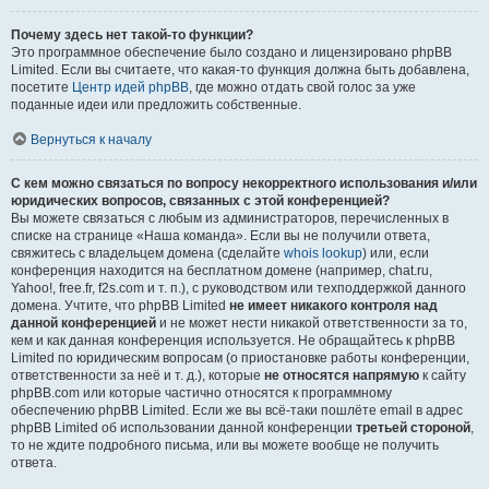
Почему здесь нет такой-то функции?
Это программное обеспечение было создано и лицензировано phpBB
Limited. Если вы считаете, что какая-то функция должна быть добавлена,
посетите
Центр идей phpBB
, где можно отдать свой голос за уже
поданные идеи или предложить собственные.
Вернуться к началу
С кем можно связаться по вопросу некорректного использования и/или
юридических вопросов, связанных с этой конференцией?
Вы можете связаться с любым из администраторов, перечисленных в
списке на странице «Наша команда». Если вы не получили ответа,
свяжитесь с владельцем домена (сделайте
whois lookup
) или, если
конференция находится на бесплатном домене (например, chat.ru,
Yahoo!, free.fr, f2s.com и т. п.), с руководством или техподдержкой данного
домена. Учтите, что phpBB Limited
не имеет никакого контроля над
данной конференцией
и не может нести никакой ответственности за то,
кем и как данная конференция используется. Не обращайтесь к phpBB
Limited по юридическим вопросам (о приостановке работы конференции,
ответственности за неё и т. д.), которые
не относятся напрямую
к сайту
phpBB.com или которые частично относятся к программному
обеспечению phpBB Limited. Если же вы всё-таки пошлёте email в адрес
phpBB Limited об использовании данной конференции
третьей стороной
,
то не ждите подробного письма, или вы можете вообще не получить
ответа.