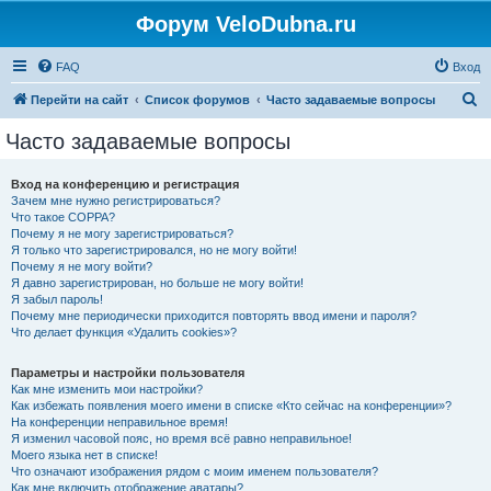
Форум VeloDubna.ru
FAQ
Вход
П
Перейти на сайт
Список форумов
Часто задаваемые вопросы
о
Часто задаваемые вопросы
и
с
Вход на конференцию и регистрация
Зачем мне нужно регистрироваться?
к
Что такое COPPA?
Почему я не могу зарегистрироваться?
Я только что зарегистрировался, но не могу войти!
Почему я не могу войти?
Я давно зарегистрирован, но больше не могу войти!
Я забыл пароль!
Почему мне периодически приходится повторять ввод имени и пароля?
Что делает функция «Удалить cookies»?
Параметры и настройки пользователя
Как мне изменить мои настройки?
Как избежать появления моего имени в списке «Кто сейчас на конференции»?
На конференции неправильное время!
Я изменил часовой пояс, но время всё равно неправильное!
Моего языка нет в списке!
Что означают изображения рядом с моим именем пользователя?
Как мне включить отображение аватары?