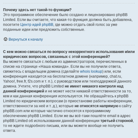
Почему здесь нет такой-то функции?
Это программное обеспечение было создано и лицензировано phpBB
Limited. Если вы считаете, что какая-то функция должна быть добавлена,
посетите
Центр идей phpBB
, где можно отдать свой голос за уже
поданные идеи или предложить собственные.
Вернуться к началу
С кем можно связаться по вопросу некорректного использования и/или
юридических вопросов, связанных с этой конференцией?
Вы можете связаться с любым из администраторов, перечисленных в
списке на странице «Наша команда». Если вы не получили ответа,
свяжитесь с владельцем домена (сделайте
whois lookup
) или, если
конференция находится на бесплатном домене (например, chat.ru,
Yahoo!, free.fr, f2s.com и т. п.), с руководством или техподдержкой данного
домена. Учтите, что phpBB Limited
не имеет никакого контроля над
данной конференцией
и не может нести никакой ответственности за то,
кем и как данная конференция используется. Не обращайтесь к phpBB
Limited по юридическим вопросам (о приостановке работы конференции,
ответственности за неё и т. д.), которые
не относятся напрямую
к сайту
phpBB.com или которые частично относятся к программному
обеспечению phpBB Limited. Если же вы всё-таки пошлёте email в адрес
phpBB Limited об использовании данной конференции
третьей стороной
,
то не ждите подробного письма, или вы можете вообще не получить
ответа.