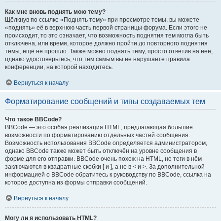
Как мне вновь поднять мою тему?
Щёлкнув по ссылке «Поднять тему» при просмотре темы, вы можете
«поднять» её в верхнюю часть первой страницы форума. Если этого не
происходит, то это означает, что возможность поднятия тем могла быть
отключена, или время, которое должно пройти до повторного поднятия
темы, ещё не прошло. Также можно поднять тему, просто ответив на неё,
однако удостоверьтесь, что тем самым вы не нарушаете правила
конференции, на которой находитесь.
Вернуться к началу
Форматирование сообщений и типы создаваемых тем
Что такое BBCode?
BBCode — это особая реализация HTML, предлагающая большие
возможности по форматированию отдельных частей сообщения.
Возможность использования BBCode определяется администратором,
однако BBCode также может быть отключён на уровне сообщения в
форме для его отправки. BBCode очень похож на HTML, но теги в нём
заключаются в квадратные скобки [ и ], а не в < и >. За дополнительной
информацией о BBCode обратитесь к руководству по BBCode, ссылка на
которое доступна из формы отправки сообщений.
Вернуться к началу
Могу ли я использовать HTML?