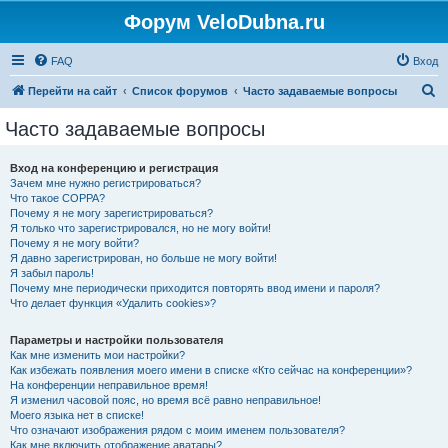
Форум VeloDubna.ru
FAQ
Вход
П
Перейти на сайт
Список форумов
Часто задаваемые вопросы
о
Часто задаваемые вопросы
и
с
Вход на конференцию и регистрация
Зачем мне нужно регистрироваться?
к
Что такое COPPA?
Почему я не могу зарегистрироваться?
Я только что зарегистрировался, но не могу войти!
Почему я не могу войти?
Я давно зарегистрирован, но больше не могу войти!
Я забыл пароль!
Почему мне периодически приходится повторять ввод имени и пароля?
Что делает функция «Удалить cookies»?
Параметры и настройки пользователя
Как мне изменить мои настройки?
Как избежать появления моего имени в списке «Кто сейчас на конференции»?
На конференции неправильное время!
Я изменил часовой пояс, но время всё равно неправильное!
Моего языка нет в списке!
Что означают изображения рядом с моим именем пользователя?
Как мне включить отображение аватары?