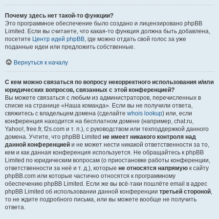
Почему здесь нет такой-то функции?
Это программное обеспечение было создано и лицензировано phpBB
Limited. Если вы считаете, что какая-то функция должна быть добавлена,
посетите
Центр идей phpBB
, где можно отдать свой голос за уже
поданные идеи или предложить собственные.
Вернуться к началу
С кем можно связаться по вопросу некорректного использования и/или
юридических вопросов, связанных с этой конференцией?
Вы можете связаться с любым из администраторов, перечисленных в
списке на странице «Наша команда». Если вы не получили ответа,
свяжитесь с владельцем домена (сделайте
whois lookup
) или, если
конференция находится на бесплатном домене (например, chat.ru,
Yahoo!, free.fr, f2s.com и т. п.), с руководством или техподдержкой данного
домена. Учтите, что phpBB Limited
не имеет никакого контроля над
данной конференцией
и не может нести никакой ответственности за то,
кем и как данная конференция используется. Не обращайтесь к phpBB
Limited по юридическим вопросам (о приостановке работы конференции,
ответственности за неё и т. д.), которые
не относятся напрямую
к сайту
phpBB.com или которые частично относятся к программному
обеспечению phpBB Limited. Если же вы всё-таки пошлёте email в адрес
phpBB Limited об использовании данной конференции
третьей стороной
,
то не ждите подробного письма, или вы можете вообще не получить
ответа.