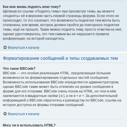
Как мне вновь поднять мою тему?
Щёлкнув по ссылке «Поднять тему» при просмотре темы, вы можете
«поднять» её в верхнюю часть первой страницы форума. Если этого не
происходит, то это означает, что возможность поднятия тем могла быть
отключена, или время, которое должно пройти до повторного поднятия
темы, ещё не прошло. Также можно поднять тему, просто ответив на неё,
однако удостоверьтесь, что тем самым вы не нарушаете правила
конференции, на которой находитесь.
Вернуться к началу
Форматирование сообщений и типы создаваемых тем
Что такое BBCode?
BBCode — это особая реализация HTML, предлагающая большие
возможности по форматированию отдельных частей сообщения.
Возможность использования BBCode определяется администратором,
однако BBCode также может быть отключён на уровне сообщения в
форме для его отправки. BBCode очень похож на HTML, но теги в нём
заключаются в квадратные скобки [ и ], а не в < и >. За дополнительной
информацией о BBCode обратитесь к руководству по BBCode, ссылка на
которое доступна из формы отправки сообщений.
Вернуться к началу
Могу ли я использовать HTML?