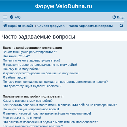
Форум VeloDubna.ru
FAQ
Вход
П
Перейти на сайт
Список форумов
Часто задаваемые вопросы
о
Часто задаваемые вопросы
и
с
Вход на конференцию и регистрация
Зачем мне нужно регистрироваться?
к
Что такое COPPA?
Почему я не могу зарегистрироваться?
Я только что зарегистрировался, но не могу войти!
Почему я не могу войти?
Я давно зарегистрирован, но больше не могу войти!
Я забыл пароль!
Почему мне периодически приходится повторять ввод имени и пароля?
Что делает функция «Удалить cookies»?
Параметры и настройки пользователя
Как мне изменить мои настройки?
Как избежать появления моего имени в списке «Кто сейчас на конференции»?
На конференции неправильное время!
Я изменил часовой пояс, но время всё равно неправильное!
Моего языка нет в списке!
Что означают изображения рядом с моим именем пользователя?
Как мне включить отображение аватары?