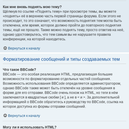
Как мне вновь поднять мою тему?
Щёлкнув по ссылке «Поднять тему» при просмотре темы, вы можете
«поднять» её в верхнюю часть первой страницы форума. Если этого не
происходит, то это означает, что возможность поднятия тем могла быть
отключена, или время, которое должно пройти до повторного поднятия
темы, ещё не прошло. Также можно поднять тему, просто ответив на неё,
однако удостоверьтесь, что тем самым вы не нарушаете правила
конференции, на которой находитесь.
Вернуться к началу
Форматирование сообщений и типы создаваемых тем
Что такое BBCode?
BBCode — это особая реализация HTML, предлагающая большие
возможности по форматированию отдельных частей сообщения.
Возможность использования BBCode определяется администратором,
однако BBCode также может быть отключён на уровне сообщения в
форме для его отправки. BBCode очень похож на HTML, но теги в нём
заключаются в квадратные скобки [ и ], а не в < и >. За дополнительной
информацией о BBCode обратитесь к руководству по BBCode, ссылка на
которое доступна из формы отправки сообщений.
Вернуться к началу
Могу ли я использовать HTML?