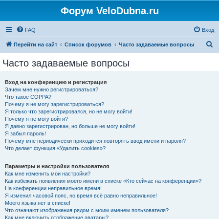
Форум VeloDubna.ru
FAQ
Вход
П
Перейти на сайт
Список форумов
Часто задаваемые вопросы
о
Часто задаваемые вопросы
и
с
Вход на конференцию и регистрация
Зачем мне нужно регистрироваться?
к
Что такое COPPA?
Почему я не могу зарегистрироваться?
Я только что зарегистрировался, но не могу войти!
Почему я не могу войти?
Я давно зарегистрирован, но больше не могу войти!
Я забыл пароль!
Почему мне периодически приходится повторять ввод имени и пароля?
Что делает функция «Удалить cookies»?
Параметры и настройки пользователя
Как мне изменить мои настройки?
Как избежать появления моего имени в списке «Кто сейчас на конференции»?
На конференции неправильное время!
Я изменил часовой пояс, но время всё равно неправильное!
Моего языка нет в списке!
Что означают изображения рядом с моим именем пользователя?
Как мне включить отображение аватары?