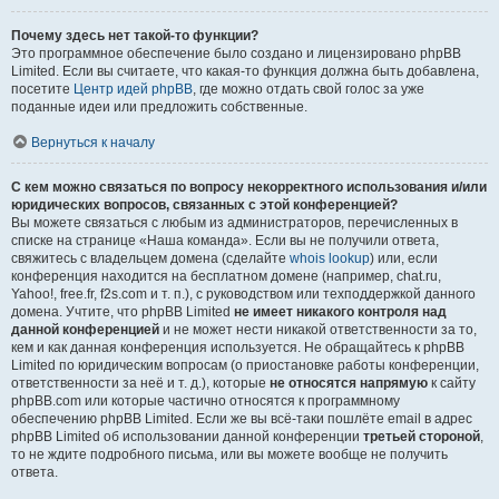
Почему здесь нет такой-то функции?
Это программное обеспечение было создано и лицензировано phpBB
Limited. Если вы считаете, что какая-то функция должна быть добавлена,
посетите
Центр идей phpBB
, где можно отдать свой голос за уже
поданные идеи или предложить собственные.
Вернуться к началу
С кем можно связаться по вопросу некорректного использования и/или
юридических вопросов, связанных с этой конференцией?
Вы можете связаться с любым из администраторов, перечисленных в
списке на странице «Наша команда». Если вы не получили ответа,
свяжитесь с владельцем домена (сделайте
whois lookup
) или, если
конференция находится на бесплатном домене (например, chat.ru,
Yahoo!, free.fr, f2s.com и т. п.), с руководством или техподдержкой данного
домена. Учтите, что phpBB Limited
не имеет никакого контроля над
данной конференцией
и не может нести никакой ответственности за то,
кем и как данная конференция используется. Не обращайтесь к phpBB
Limited по юридическим вопросам (о приостановке работы конференции,
ответственности за неё и т. д.), которые
не относятся напрямую
к сайту
phpBB.com или которые частично относятся к программному
обеспечению phpBB Limited. Если же вы всё-таки пошлёте email в адрес
phpBB Limited об использовании данной конференции
третьей стороной
,
то не ждите подробного письма, или вы можете вообще не получить
ответа.