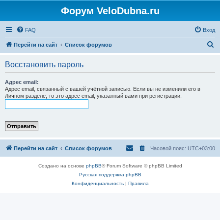
Форум VeloDubna.ru
FAQ
Вход
П
Перейти на сайт
Список форумов
о
Восстановить пароль
и
с
Адрес email:
Адрес email, связанный с вашей учётной записью. Если вы не изменили его в
к
Личном разделе, то это адрес email, указанный вами при регистрации.
Перейти на сайт
Список форумов
Часовой пояс:
UTC+03:00
Создано на основе
phpBB
® Forum Software © phpBB Limited
Русская поддержка phpBB
Конфиденциальность
|
Правила