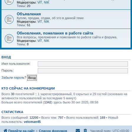
Модераторы:
ViT
,
NIK
Темы:
20
Объявления
Куплю, продам, отдам, об это в данной теме
Модераторы:
ViT
,
NIK
Темы:
51
Обновления, пожелания в работе сайта
Все вопросы, преложения и пожелания по работе сайта и форума.
Модераторы:
ViT
,
NIK
Темы:
8
ВХОД
Имя пользователя:
Пароль:
Забыли пароль?
КТО СЕЙЧАС НА КОНФЕРЕНЦИИ
Всего
30
посетителей :: 1 зарегистрированный, 0 скрытых и 29 гостей (основано на
активности пользователей за последние 5 минут)
Больше всего посетителей (
1342
) здесь было 30 окт 2025, 08:58
СТАТИСТИКА
Всего сообщений:
12200
• Всего тем:
797
• Всего пользователей:
169
• Новый
пользователь:
veloman45
Перейти на сайт
Список форумов
Часовой пояс:
UTC+03:00