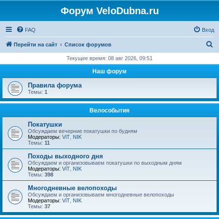
Форум VeloDubna.ru
FAQ
Вход
П
Перейти на сайт
Список форумов
о
Текущее время: 08 авг 2026, 09:51
и
Наш форум
с
Правила форума
к
Темы:
1
Велособытия
Покатушки
Обсуждаем вечерние покатушки по будням
Модераторы:
ViT
,
NIK
Темы:
11
Походы выходного дня
Обсуждаем и организовываем покатушки по выходным дням
Модераторы:
ViT
,
NIK
Темы:
398
Многодневные велопоходы
Обсуждаем и организовываем многодневные велопоходы
Модераторы:
ViT
,
NIK
Темы:
37