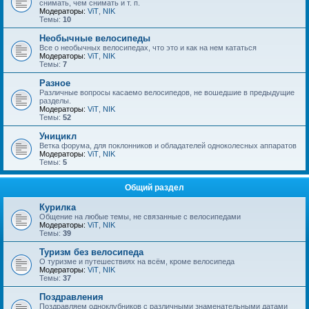
снимать, чем снимать и т. п.
Модераторы:
ViT
,
NIK
Темы:
10
Необычные велосипеды
Все о необычных велосипедах, что это и как на нем кататься
Модераторы:
ViT
,
NIK
Темы:
7
Разное
Различные вопросы касаемо велосипедов, не вошедшие в предыдущие
разделы.
Модераторы:
ViT
,
NIK
Темы:
52
Уницикл
Ветка форума, для поклонников и обладателей одноколесных аппаратов
Модераторы:
ViT
,
NIK
Темы:
5
Общий раздел
Курилка
Общение на любые темы, не связанные с велосипедами
Модераторы:
ViT
,
NIK
Темы:
39
Туризм без велосипеда
О туризме и путешествиях на всём, кроме велосипеда
Модераторы:
ViT
,
NIK
Темы:
37
Поздравления
Поздравляем одноклубников с различными знаменательными датами