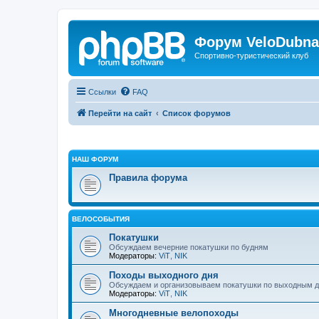
Форум VeloDubna
Спортивно-туристический клуб
Ссылки
FAQ
Перейти на сайт
Список форумов
НАШ ФОРУМ
Правила форума
ВЕЛОСОБЫТИЯ
Покатушки
Обсуждаем вечерние покатушки по будням
Модераторы:
ViT
,
NIK
Походы выходного дня
Обсуждаем и организовываем покатушки по выходным 
Модераторы:
ViT
,
NIK
Многодневные велопоходы