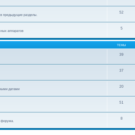
52
 в предыдущие разделы.
5
сных аппаратов
ТЕМЫ
39
37
20
ьными датами
51
8
и форума.