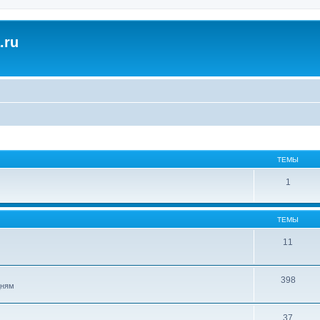
.ru
ТЕМЫ
1
ТЕМЫ
11
398
дням
37