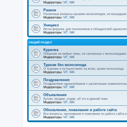
Модераторы:
ViT
,
NIK
Разное
Различные вопросы касаемо велосипедов, не вошедшие
Модераторы:
ViT
,
NIK
Уницикл
Ветка форума, для поклонников и обладателей одноколе
Модераторы:
ViT
,
NIK
ОБЩИЙ РАЗДЕЛ
Курилка
Общение на любые темы, не связанные с велосипедами
Модераторы:
ViT
,
NIK
Туризм без велосипеда
О туризме и путешествиях на всём, кроме велосипеда
Модераторы:
ViT
,
NIK
Поздравления
Поздравляем одноклубников с различными знаменател
Модераторы:
ViT
,
NIK
Объявления
Куплю, продам, отдам, об это в данной теме
Модераторы:
ViT
,
NIK
Обновления, пожелания в работе сайта
Все вопросы, преложения и пожелания по работе сайта 
Модераторы:
ViT
,
NIK