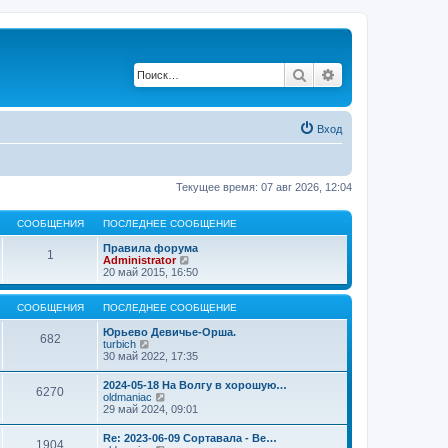
Поиск
Расширенный по
Вход
Текущее время: 07 авг 2026, 12:04
СООБЩЕНИЯ
ПОСЛЕДНЕЕ СООБЩЕНИЕ
Правила форума
1
П
Administrator
е
20 май 2015, 16:50
р
е
й
СООБЩЕНИЯ
ПОСЛЕДНЕЕ СООБЩЕНИЕ
т
и
Юрьево Девичье-Орша.
682
П
к
turbich
е
п
30 май 2022, 17:35
р
о
е
с
2024-05-18 На Волгу в хорошую…
6270
й
л
П
oldmaniac
т
е
е
29 май 2024, 09:01
и
д
р
к
н
е
Re: 2023-06-09 Сортавала - Ве…
п
е
1904
й