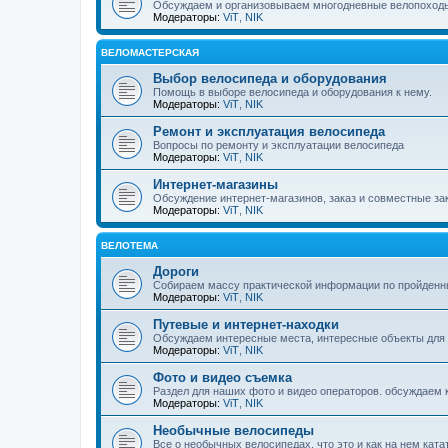
Обсуждаем и организовываем многодневные велопоход
Модераторы:
ViT
,
NIK
ВЕЛОМАСТЕРСКАЯ
Выбор велосипеда и оборудования
Помощь в выборе велосипеда и оборудования к нему.
Модераторы:
ViT
,
NIK
Ремонт и эксплуатация велосипеда
Вопросы по ремонту и эксплуатации велосипеда
Модераторы:
ViT
,
NIK
Интернет-магазины
Обсуждение интернет-магазинов, заказ и совместные зак
Модераторы:
ViT
,
NIK
ВЕЛОТЕМА
Дороги
Собираем массу практической информации по пройденн
Модераторы:
ViT
,
NIK
Путевые и интернет-находки
Обсуждаем интересные места, интересные объекты для
Модераторы:
ViT
,
NIK
Фото и видео съемка
Раздел для наших фото и видео операторов. обсуждаем ка
Модераторы:
ViT
,
NIK
Необычные велосипеды
Все о необычных велосипедах, что это и как на нем ката