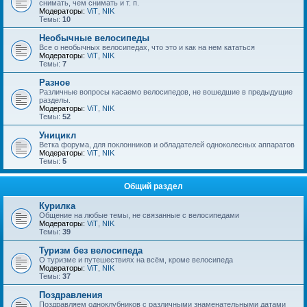
снимать, чем снимать и т. п.
Модераторы:
ViT
,
NIK
Темы:
10
Необычные велосипеды
Все о необычных велосипедах, что это и как на нем кататься
Модераторы:
ViT
,
NIK
Темы:
7
Разное
Различные вопросы касаемо велосипедов, не вошедшие в предыдущие
разделы.
Модераторы:
ViT
,
NIK
Темы:
52
Уницикл
Ветка форума, для поклонников и обладателей одноколесных аппаратов
Модераторы:
ViT
,
NIK
Темы:
5
Общий раздел
Курилка
Общение на любые темы, не связанные с велосипедами
Модераторы:
ViT
,
NIK
Темы:
39
Туризм без велосипеда
О туризме и путешествиях на всём, кроме велосипеда
Модераторы:
ViT
,
NIK
Темы:
37
Поздравления
Поздравляем одноклубников с различными знаменательными датами