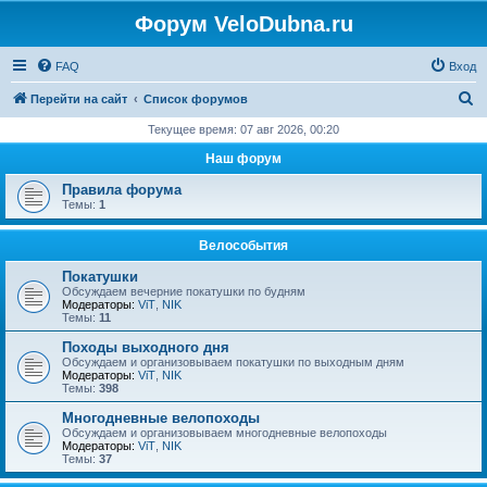
Форум VeloDubna.ru
FAQ
Вход
П
Перейти на сайт
Список форумов
о
Текущее время: 07 авг 2026, 00:20
и
Наш форум
с
Правила форума
к
Темы:
1
Велособытия
Покатушки
Обсуждаем вечерние покатушки по будням
Модераторы:
ViT
,
NIK
Темы:
11
Походы выходного дня
Обсуждаем и организовываем покатушки по выходным дням
Модераторы:
ViT
,
NIK
Темы:
398
Многодневные велопоходы
Обсуждаем и организовываем многодневные велопоходы
Модераторы:
ViT
,
NIK
Темы:
37