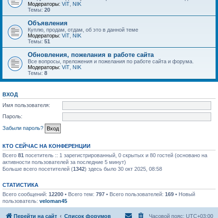
Модераторы:
ViT
,
NIK
Темы:
20
Объявления
Куплю, продам, отдам, об это в данной теме
Модераторы:
ViT
,
NIK
Темы:
51
Обновления, пожелания в работе сайта
Все вопросы, преложения и пожелания по работе сайта и форума.
Модераторы:
ViT
,
NIK
Темы:
8
ВХОД
Имя пользователя:
Пароль:
Забыли пароль?
КТО СЕЙЧАС НА КОНФЕРЕНЦИИ
Всего
81
посетитель :: 1 зарегистрированный, 0 скрытых и 80 гостей (основано на
активности пользователей за последние 5 минут)
Больше всего посетителей (
1342
) здесь было 30 окт 2025, 08:58
СТАТИСТИКА
Всего сообщений:
12200
• Всего тем:
797
• Всего пользователей:
169
• Новый
пользователь:
veloman45
Перейти на сайт
Список форумов
Часовой пояс:
UTC+03:00