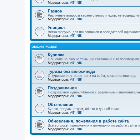
Модераторы:
ViT
,
NIK
Разное
Различные вопросы касаемо велосипедов, не вошедшие
Модераторы:
ViT
,
NIK
Уницикл
Ветка форума, для поклонников и обладателей одноколе
Модераторы:
ViT
,
NIK
ОБЩИЙ РАЗДЕЛ
Курилка
Общение на любые темы, не связанные с велосипедами
Модераторы:
ViT
,
NIK
Туризм без велосипеда
О туризме и путешествиях на всём, кроме велосипеда
Модераторы:
ViT
,
NIK
Поздравления
Поздравляем одноклубников с различными знаменател
Модераторы:
ViT
,
NIK
Объявления
Куплю, продам, отдам, об это в данной теме
Модераторы:
ViT
,
NIK
Обновления, пожелания в работе сайта
Все вопросы, преложения и пожелания по работе сайта 
Модераторы:
ViT
,
NIK