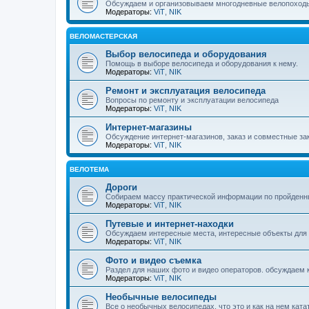
Обсуждаем и организовываем многодневные велопоход
Модераторы:
ViT
,
NIK
ВЕЛОМАСТЕРСКАЯ
Выбор велосипеда и оборудования
Помощь в выборе велосипеда и оборудования к нему.
Модераторы:
ViT
,
NIK
Ремонт и эксплуатация велосипеда
Вопросы по ремонту и эксплуатации велосипеда
Модераторы:
ViT
,
NIK
Интернет-магазины
Обсуждение интернет-магазинов, заказ и совместные зак
Модераторы:
ViT
,
NIK
ВЕЛОТЕМА
Дороги
Собираем массу практической информации по пройденн
Модераторы:
ViT
,
NIK
Путевые и интернет-находки
Обсуждаем интересные места, интересные объекты для
Модераторы:
ViT
,
NIK
Фото и видео съемка
Раздел для наших фото и видео операторов. обсуждаем ка
Модераторы:
ViT
,
NIK
Необычные велосипеды
Все о необычных велосипедах, что это и как на нем ката