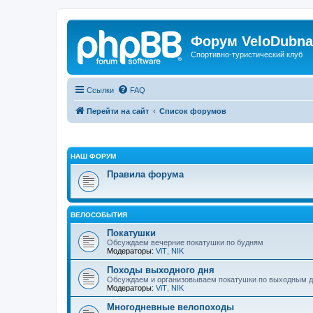
Форум VeloDubna
Спортивно-туристический клуб
Ссылки
FAQ
Перейти на сайт
Список форумов
НАШ ФОРУМ
Правила форума
ВЕЛОСОБЫТИЯ
Покатушки
Обсуждаем вечерние покатушки по будням
Модераторы:
ViT
,
NIK
Походы выходного дня
Обсуждаем и организовываем покатушки по выходным 
Модераторы:
ViT
,
NIK
Многодневные велопоходы