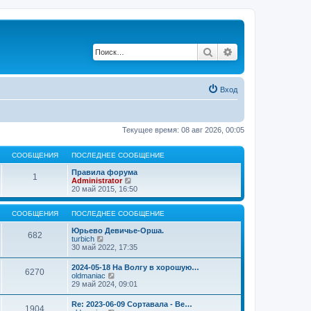
Поиск
Расширенный по
Вход
Текущее время: 08 авг 2026, 00:05
СООБЩЕНИЯ
ПОСЛЕДНЕЕ СООБЩЕНИЕ
Правила форума
1
П
Administrator
е
20 май 2015, 16:50
р
е
й
СООБЩЕНИЯ
ПОСЛЕДНЕЕ СООБЩЕНИЕ
т
и
Юрьево Девичье-Орша.
682
П
к
turbich
е
п
30 май 2022, 17:35
р
о
е
с
2024-05-18 На Волгу в хорошую…
6270
й
л
П
oldmaniac
т
е
е
29 май 2024, 09:01
и
д
р
к
н
е
Re: 2023-06-09 Сортавала - Ве…
п
е
1904
й