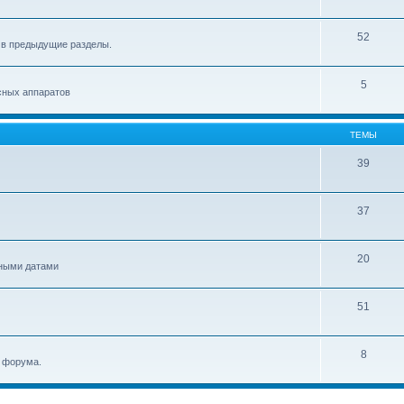
52
 в предыдущие разделы.
5
сных аппаратов
ТЕМЫ
39
37
20
ьными датами
51
8
и форума.