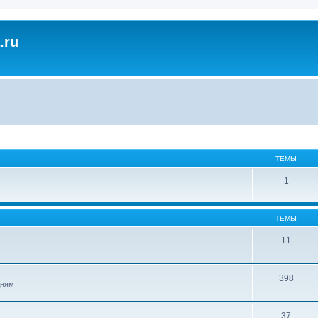
.ru
ТЕМЫ
1
ТЕМЫ
11
398
дням
37