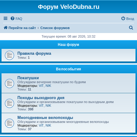
Форум VeloDubna.ru
FAQ
Вход
П
Перейти на сайт
Список форумов
о
Текущее время: 08 авг 2026, 10:32
и
Наш форум
с
Правила форума
к
Темы:
1
Велособытия
Покатушки
Обсуждаем вечерние покатушки по будням
Модераторы:
ViT
,
NIK
Темы:
11
Походы выходного дня
Обсуждаем и организовываем покатушки по выходным дням
Модераторы:
ViT
,
NIK
Темы:
398
Многодневные велопоходы
Обсуждаем и организовываем многодневные велопоходы
Модераторы:
ViT
,
NIK
Темы:
37