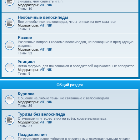
снимать, чем снимать и т. п.
Модераторы:
ViT
,
NIK
Темы:
10
Необычные велосипеды
Все о необычных велосипедах, что это и как на нем кататься
Модераторы:
ViT
,
NIK
Темы:
7
Разное
Различные вопросы касаемо велосипедов, не вошедшие в предыдущие
разделы.
Модераторы:
ViT
,
NIK
Темы:
52
Уницикл
Ветка форума, для поклонников и обладателей одноколесных аппаратов
Модераторы:
ViT
,
NIK
Темы:
5
Общий раздел
Курилка
Общение на любые темы, не связанные с велосипедами
Модераторы:
ViT
,
NIK
Темы:
39
Туризм без велосипеда
О туризме и путешествиях на всём, кроме велосипеда
Модераторы:
ViT
,
NIK
Темы:
37
Поздравления
Поздравляем одноклубников с различными знаменательными датами