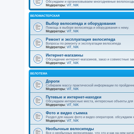
Обсуждаем и организовываем многодневные велопоход
Модераторы:
ViT
,
NIK
ВЕЛОМАСТЕРСКАЯ
Выбор велосипеда и оборудования
Помощь в выборе велосипеда и оборудования к нему.
Модераторы:
ViT
,
NIK
Ремонт и эксплуатация велосипеда
Вопросы по ремонту и эксплуатации велосипеда
Модераторы:
ViT
,
NIK
Интернет-магазины
Обсуждение интернет-магазинов, заказ и совместные зак
Модераторы:
ViT
,
NIK
ВЕЛОТЕМА
Дороги
Собираем массу практической информации по пройденн
Модераторы:
ViT
,
NIK
Путевые и интернет-находки
Обсуждаем интересные места, интересные объекты для
Модераторы:
ViT
,
NIK
Фото и видео съемка
Раздел для наших фото и видео операторов. обсуждаем ка
Модераторы:
ViT
,
NIK
Необычные велосипеды
Все о необычных велосипедах, что это и как на нем ката