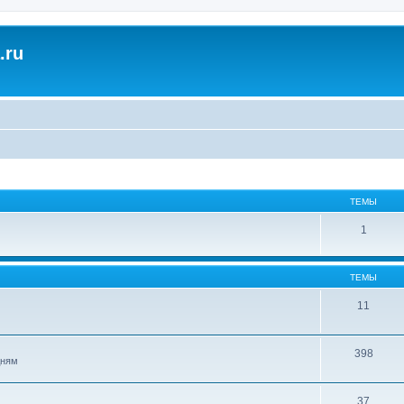
.ru
ТЕМЫ
1
ТЕМЫ
11
398
дням
37