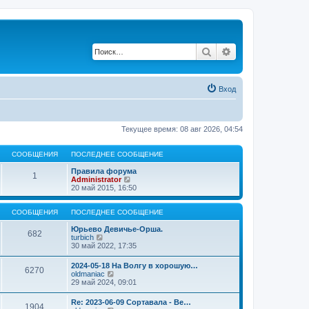
Поиск
Расширенный по
Вход
Текущее время: 08 авг 2026, 04:54
СООБЩЕНИЯ
ПОСЛЕДНЕЕ СООБЩЕНИЕ
Правила форума
1
П
Administrator
е
20 май 2015, 16:50
р
е
й
СООБЩЕНИЯ
ПОСЛЕДНЕЕ СООБЩЕНИЕ
т
и
Юрьево Девичье-Орша.
682
П
к
turbich
е
п
30 май 2022, 17:35
р
о
е
с
2024-05-18 На Волгу в хорошую…
6270
й
л
П
oldmaniac
т
е
е
29 май 2024, 09:01
и
д
р
к
н
е
Re: 2023-06-09 Сортавала - Ве…
п
е
1904
й