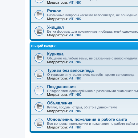
Модераторы:
ViT
,
NIK
Разное
Различные вопросы касаемо велосипедов, не вошедшие
Модераторы:
ViT
,
NIK
Уницикл
Ветка форума, для поклонников и обладателей одноколе
Модераторы:
ViT
,
NIK
ОБЩИЙ РАЗДЕЛ
Курилка
Общение на любые темы, не связанные с велосипедами
Модераторы:
ViT
,
NIK
Туризм без велосипеда
О туризме и путешествиях на всём, кроме велосипеда
Модераторы:
ViT
,
NIK
Поздравления
Поздравляем одноклубников с различными знаменател
Модераторы:
ViT
,
NIK
Объявления
Куплю, продам, отдам, об это в данной теме
Модераторы:
ViT
,
NIK
Обновления, пожелания в работе сайта
Все вопросы, преложения и пожелания по работе сайта 
Модераторы:
ViT
,
NIK