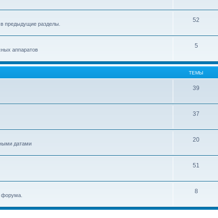
52
 в предыдущие разделы.
5
сных аппаратов
ТЕМЫ
39
37
20
ьными датами
51
8
и форума.