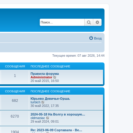
Поиск
Расширенный по
Вход
Текущее время: 07 авг 2026, 14:44
СООБЩЕНИЯ
ПОСЛЕДНЕЕ СООБЩЕНИЕ
Правила форума
1
П
Administrator
е
20 май 2015, 16:50
р
е
й
СООБЩЕНИЯ
ПОСЛЕДНЕЕ СООБЩЕНИЕ
т
и
Юрьево Девичье-Орша.
682
П
к
turbich
е
п
30 май 2022, 17:35
р
о
е
с
2024-05-18 На Волгу в хорошую…
6270
й
л
П
oldmaniac
т
е
е
29 май 2024, 09:01
и
д
р
к
н
е
Re: 2023-06-09 Сортавала - Ве…
п
е
1904
й