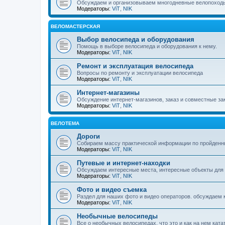
Обсуждаем и организовываем многодневные велопоход
Модераторы:
ViT
,
NIK
ВЕЛОМАСТЕРСКАЯ
Выбор велосипеда и оборудования
Помощь в выборе велосипеда и оборудования к нему.
Модераторы:
ViT
,
NIK
Ремонт и эксплуатация велосипеда
Вопросы по ремонту и эксплуатации велосипеда
Модераторы:
ViT
,
NIK
Интернет-магазины
Обсуждение интернет-магазинов, заказ и совместные зак
Модераторы:
ViT
,
NIK
ВЕЛОТЕМА
Дороги
Собираем массу практической информации по пройденн
Модераторы:
ViT
,
NIK
Путевые и интернет-находки
Обсуждаем интересные места, интересные объекты для
Модераторы:
ViT
,
NIK
Фото и видео съемка
Раздел для наших фото и видео операторов. обсуждаем ка
Модераторы:
ViT
,
NIK
Необычные велосипеды
Все о необычных велосипедах, что это и как на нем ката