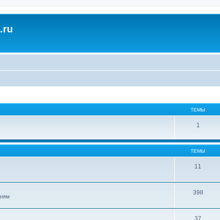
.ru
ТЕМЫ
1
ТЕМЫ
11
398
дням
37