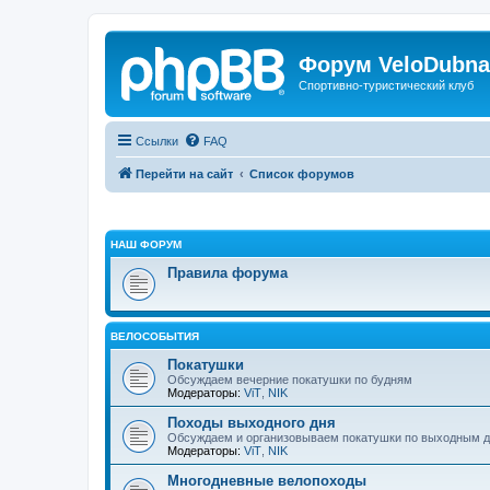
Форум VeloDubna
Спортивно-туристический клуб
Ссылки
FAQ
Перейти на сайт
Список форумов
НАШ ФОРУМ
Правила форума
ВЕЛОСОБЫТИЯ
Покатушки
Обсуждаем вечерние покатушки по будням
Модераторы:
ViT
,
NIK
Походы выходного дня
Обсуждаем и организовываем покатушки по выходным 
Модераторы:
ViT
,
NIK
Многодневные велопоходы