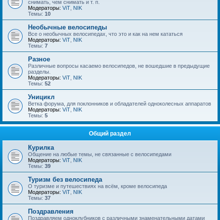
снимать, чем снимать и т. п.
Модераторы:
ViT
,
NIK
Темы:
10
Необычные велосипеды
Все о необычных велосипедах, что это и как на нем кататься
Модераторы:
ViT
,
NIK
Темы:
7
Разное
Различные вопросы касаемо велосипедов, не вошедшие в предыдущие
разделы.
Модераторы:
ViT
,
NIK
Темы:
52
Уницикл
Ветка форума, для поклонников и обладателей одноколесных аппаратов
Модераторы:
ViT
,
NIK
Темы:
5
Общий раздел
Курилка
Общение на любые темы, не связанные с велосипедами
Модераторы:
ViT
,
NIK
Темы:
39
Туризм без велосипеда
О туризме и путешествиях на всём, кроме велосипеда
Модераторы:
ViT
,
NIK
Темы:
37
Поздравления
Поздравляем одноклубников с различными знаменательными датами