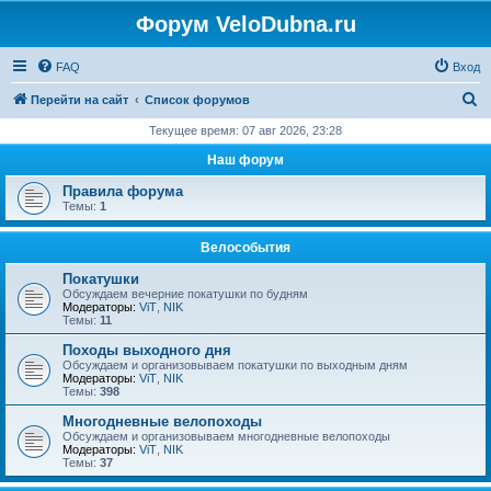
Форум VeloDubna.ru
FAQ
Вход
П
Перейти на сайт
Список форумов
о
Текущее время: 07 авг 2026, 23:28
и
Наш форум
с
Правила форума
к
Темы:
1
Велособытия
Покатушки
Обсуждаем вечерние покатушки по будням
Модераторы:
ViT
,
NIK
Темы:
11
Походы выходного дня
Обсуждаем и организовываем покатушки по выходным дням
Модераторы:
ViT
,
NIK
Темы:
398
Многодневные велопоходы
Обсуждаем и организовываем многодневные велопоходы
Модераторы:
ViT
,
NIK
Темы:
37