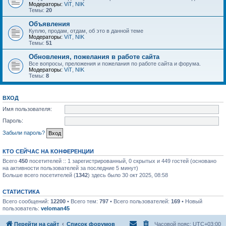
Модераторы:
ViT
,
NIK
Темы:
20
Объявления
Куплю, продам, отдам, об это в данной теме
Модераторы:
ViT
,
NIK
Темы:
51
Обновления, пожелания в работе сайта
Все вопросы, преложения и пожелания по работе сайта и форума.
Модераторы:
ViT
,
NIK
Темы:
8
ВХОД
Имя пользователя:
Пароль:
Забыли пароль?
КТО СЕЙЧАС НА КОНФЕРЕНЦИИ
Всего
450
посетителей :: 1 зарегистрированный, 0 скрытых и 449 гостей (основано
на активности пользователей за последние 5 минут)
Больше всего посетителей (
1342
) здесь было 30 окт 2025, 08:58
СТАТИСТИКА
Всего сообщений:
12200
• Всего тем:
797
• Всего пользователей:
169
• Новый
пользователь:
veloman45
Перейти на сайт
Список форумов
Часовой пояс:
UTC+03:00