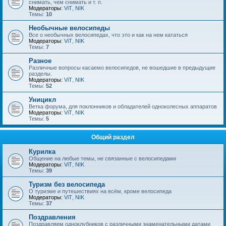
снимать, чем снимать и т. п.
Модераторы:
ViT
,
NIK
Темы:
10
Необычные велосипеды
Все о необычных велосипедах, что это и как на нем кататься
Модераторы:
ViT
,
NIK
Темы:
7
Разное
Различные вопросы касаемо велосипедов, не вошедшие в предыдущие
разделы.
Модераторы:
ViT
,
NIK
Темы:
52
Уницикл
Ветка форума, для поклонников и обладателей одноколесных аппаратов
Модераторы:
ViT
,
NIK
Темы:
5
Общий раздел
Курилка
Общение на любые темы, не связанные с велосипедами
Модераторы:
ViT
,
NIK
Темы:
39
Туризм без велосипеда
О туризме и путешествиях на всём, кроме велосипеда
Модераторы:
ViT
,
NIK
Темы:
37
Поздравления
Поздравляем одноклубников с различными знаменательными датами