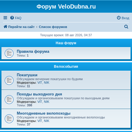
Форум VeloDubna.ru
FAQ
Вход
П
Перейти на сайт
Список форумов
о
Текущее время: 08 авг 2026, 04:37
и
Наш форум
с
Правила форума
к
Темы:
1
Велособытия
Покатушки
Обсуждаем вечерние покатушки по будням
Модераторы:
ViT
,
NIK
Темы:
11
Походы выходного дня
Обсуждаем и организовываем покатушки по выходным дням
Модераторы:
ViT
,
NIK
Темы:
398
Многодневные велопоходы
Обсуждаем и организовываем многодневные велопоходы
Модераторы:
ViT
,
NIK
Темы:
37