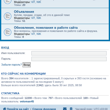
Модераторы:
ViT
,
NIK
Темы:
20
Объявления
Куплю, продам, отдам, об это в данной теме
Модераторы:
ViT
,
NIK
Темы:
51
Обновления, пожелания в работе сайта
Все вопросы, преложения и пожелания по работе сайта и форума.
Модераторы:
ViT
,
NIK
Темы:
8
ВХОД
Имя пользователя:
Пароль:
Забыли пароль?
КТО СЕЙЧАС НА КОНФЕРЕНЦИИ
Всего
394
посетителя :: 1 зарегистрированный, 0 скрытых и 393 гостя (основано на
активности пользователей за последние 5 минут)
Больше всего посетителей (
1342
) здесь было 30 окт 2025, 08:58
СТАТИСТИКА
Всего сообщений:
12200
• Всего тем:
797
• Всего пользователей:
169
• Новый
пользователь:
veloman45
Перейти на сайт
Список форумов
Часовой пояс:
UTC+03:00