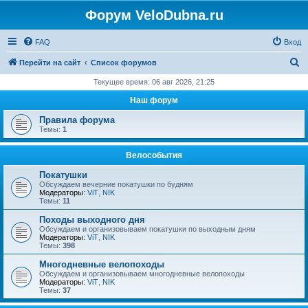
Форум VeloDubna.ru
FAQ
Вход
П
Перейти на сайт
Список форумов
о
Текущее время: 06 авг 2026, 21:25
и
Наш форум
с
Правила форума
к
Темы:
1
Велособытия
Покатушки
Обсуждаем вечерние покатушки по будням
Модераторы:
ViT
,
NIK
Темы:
11
Походы выходного дня
Обсуждаем и организовываем покатушки по выходным дням
Модераторы:
ViT
,
NIK
Темы:
398
Многодневные велопоходы
Обсуждаем и организовываем многодневные велопоходы
Модераторы:
ViT
,
NIK
Темы:
37