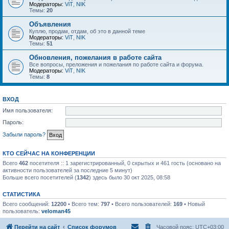
Модераторы:
ViT
,
NIK
Темы:
20
Объявления
Куплю, продам, отдам, об это в данной теме
Модераторы:
ViT
,
NIK
Темы:
51
Обновления, пожелания в работе сайта
Все вопросы, преложения и пожелания по работе сайта и форума.
Модераторы:
ViT
,
NIK
Темы:
8
ВХОД
Имя пользователя:
Пароль:
Забыли пароль?
КТО СЕЙЧАС НА КОНФЕРЕНЦИИ
Всего
462
посетителя :: 1 зарегистрированный, 0 скрытых и 461 гость (основано на
активности пользователей за последние 5 минут)
Больше всего посетителей (
1342
) здесь было 30 окт 2025, 08:58
СТАТИСТИКА
Всего сообщений:
12200
• Всего тем:
797
• Всего пользователей:
169
• Новый
пользователь:
veloman45
Перейти на сайт
Список форумов
Часовой пояс:
UTC+03:00