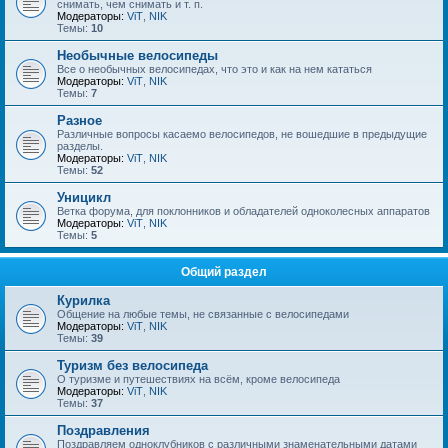
снимать, чем снимать и т. п.
Модераторы:
ViT
,
NIK
Темы:
10
Необычные велосипеды
Все о необычных велосипедах, что это и как на нем кататься
Модераторы:
ViT
,
NIK
Темы:
7
Разное
Различные вопросы касаемо велосипедов, не вошедшие в предыдущие
разделы.
Модераторы:
ViT
,
NIK
Темы:
52
Уницикл
Ветка форума, для поклонников и обладателей одноколесных аппаратов
Модераторы:
ViT
,
NIK
Темы:
5
Общий раздел
Курилка
Общение на любые темы, не связанные с велосипедами
Модераторы:
ViT
,
NIK
Темы:
39
Туризм без велосипеда
О туризме и путешествиях на всём, кроме велосипеда
Модераторы:
ViT
,
NIK
Темы:
37
Поздравления
Поздравляем одноклубников с различными знаменательными датами