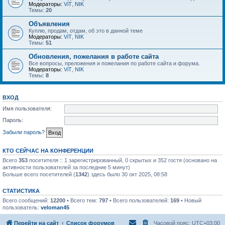
Модераторы:
ViT
,
NIK
Темы:
20
Объявления
Куплю, продам, отдам, об это в данной теме
Модераторы:
ViT
,
NIK
Темы:
51
Обновления, пожелания в работе сайта
Все вопросы, преложения и пожелания по работе сайта и форума.
Модераторы:
ViT
,
NIK
Темы:
8
ВХОД
Имя пользователя:
Пароль:
Забыли пароль?
КТО СЕЙЧАС НА КОНФЕРЕНЦИИ
Всего
353
посетителя :: 1 зарегистрированный, 0 скрытых и 352 гостя (основано на
активности пользователей за последние 5 минут)
Больше всего посетителей (
1342
) здесь было 30 окт 2025, 08:58
СТАТИСТИКА
Всего сообщений:
12200
• Всего тем:
797
• Всего пользователей:
169
• Новый
пользователь:
veloman45
Перейти на сайт
Список форумов
Часовой пояс:
UTC+03:00