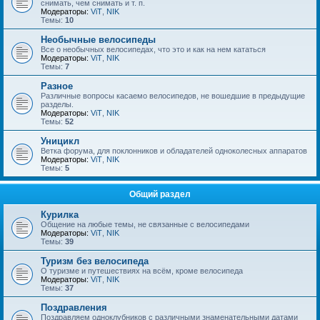
снимать, чем снимать и т. п.
Модераторы:
ViT
,
NIK
Темы:
10
Необычные велосипеды
Все о необычных велосипедах, что это и как на нем кататься
Модераторы:
ViT
,
NIK
Темы:
7
Разное
Различные вопросы касаемо велосипедов, не вошедшие в предыдущие
разделы.
Модераторы:
ViT
,
NIK
Темы:
52
Уницикл
Ветка форума, для поклонников и обладателей одноколесных аппаратов
Модераторы:
ViT
,
NIK
Темы:
5
Общий раздел
Курилка
Общение на любые темы, не связанные с велосипедами
Модераторы:
ViT
,
NIK
Темы:
39
Туризм без велосипеда
О туризме и путешествиях на всём, кроме велосипеда
Модераторы:
ViT
,
NIK
Темы:
37
Поздравления
Поздравляем одноклубников с различными знаменательными датами