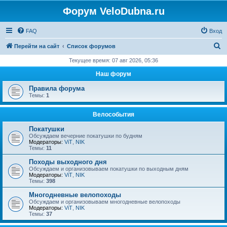
Форум VeloDubna.ru
FAQ
Вход
П
Перейти на сайт
Список форумов
о
Текущее время: 07 авг 2026, 05:36
и
Наш форум
с
Правила форума
к
Темы:
1
Велособытия
Покатушки
Обсуждаем вечерние покатушки по будням
Модераторы:
ViT
,
NIK
Темы:
11
Походы выходного дня
Обсуждаем и организовываем покатушки по выходным дням
Модераторы:
ViT
,
NIK
Темы:
398
Многодневные велопоходы
Обсуждаем и организовываем многодневные велопоходы
Модераторы:
ViT
,
NIK
Темы:
37