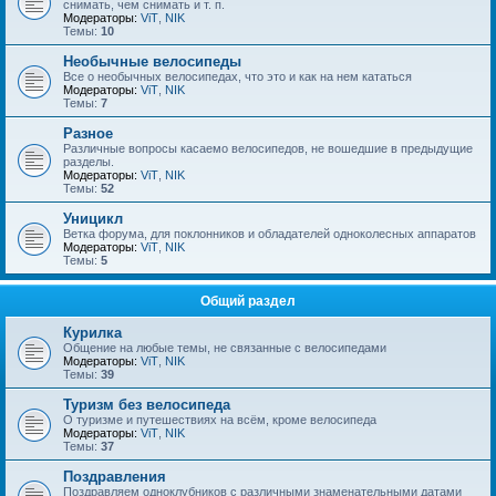
снимать, чем снимать и т. п.
Модераторы:
ViT
,
NIK
Темы:
10
Необычные велосипеды
Все о необычных велосипедах, что это и как на нем кататься
Модераторы:
ViT
,
NIK
Темы:
7
Разное
Различные вопросы касаемо велосипедов, не вошедшие в предыдущие
разделы.
Модераторы:
ViT
,
NIK
Темы:
52
Уницикл
Ветка форума, для поклонников и обладателей одноколесных аппаратов
Модераторы:
ViT
,
NIK
Темы:
5
Общий раздел
Курилка
Общение на любые темы, не связанные с велосипедами
Модераторы:
ViT
,
NIK
Темы:
39
Туризм без велосипеда
О туризме и путешествиях на всём, кроме велосипеда
Модераторы:
ViT
,
NIK
Темы:
37
Поздравления
Поздравляем одноклубников с различными знаменательными датами