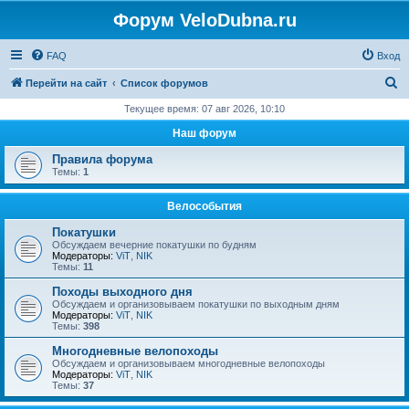
Форум VeloDubna.ru
FAQ
Вход
П
Перейти на сайт
Список форумов
о
Текущее время: 07 авг 2026, 10:10
и
Наш форум
с
Правила форума
к
Темы:
1
Велособытия
Покатушки
Обсуждаем вечерние покатушки по будням
Модераторы:
ViT
,
NIK
Темы:
11
Походы выходного дня
Обсуждаем и организовываем покатушки по выходным дням
Модераторы:
ViT
,
NIK
Темы:
398
Многодневные велопоходы
Обсуждаем и организовываем многодневные велопоходы
Модераторы:
ViT
,
NIK
Темы:
37