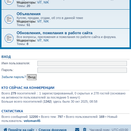
Модераторы:
ViT
,
NIK
Темы:
20
Объявления
Куплю, продам, отдам, об это в данной теме
Модераторы:
ViT
,
NIK
Темы:
51
Обновления, пожелания в работе сайта
Все вопросы, преложения и пожелания по работе сайта и форума.
Модераторы:
ViT
,
NIK
Темы:
8
ВХОД
Имя пользователя:
Пароль:
Забыли пароль?
КТО СЕЙЧАС НА КОНФЕРЕНЦИИ
Всего
279
посетителей :: 1 зарегистрированный, 0 скрытых и 278 гостей (основано
на активности пользователей за последние 5 минут)
Больше всего посетителей (
1342
) здесь было 30 окт 2025, 08:58
СТАТИСТИКА
Всего сообщений:
12200
• Всего тем:
797
• Всего пользователей:
169
• Новый
пользователь:
veloman45
Перейти на сайт
Список форумов
Часовой пояс:
UTC+03:00