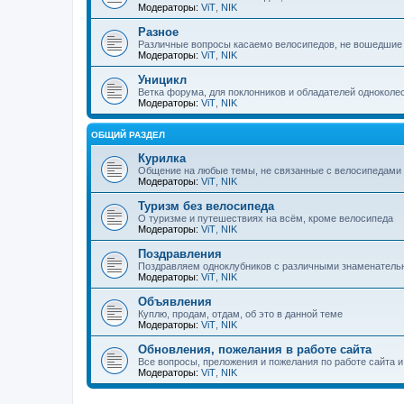
Модераторы:
ViT
,
NIK
Разное
Различные вопросы касаемо велосипедов, не вошедшие
Модераторы:
ViT
,
NIK
Уницикл
Ветка форума, для поклонников и обладателей одноколе
Модераторы:
ViT
,
NIK
ОБЩИЙ РАЗДЕЛ
Курилка
Общение на любые темы, не связанные с велосипедами
Модераторы:
ViT
,
NIK
Туризм без велосипеда
О туризме и путешествиях на всём, кроме велосипеда
Модераторы:
ViT
,
NIK
Поздравления
Поздравляем одноклубников с различными знаменател
Модераторы:
ViT
,
NIK
Объявления
Куплю, продам, отдам, об это в данной теме
Модераторы:
ViT
,
NIK
Обновления, пожелания в работе сайта
Все вопросы, преложения и пожелания по работе сайта 
Модераторы:
ViT
,
NIK