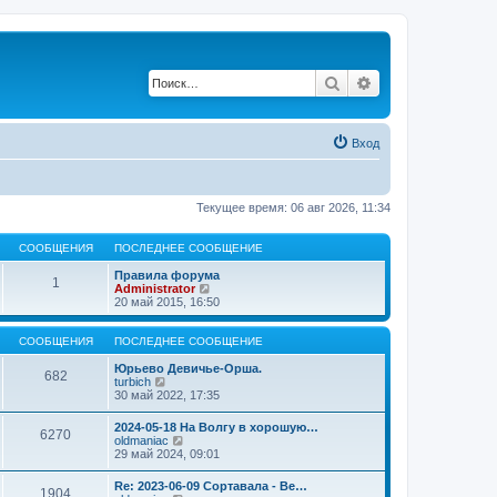
Поиск
Расширенный по
Вход
Текущее время: 06 авг 2026, 11:34
СООБЩЕНИЯ
ПОСЛЕДНЕЕ СООБЩЕНИЕ
Правила форума
1
П
Administrator
е
20 май 2015, 16:50
р
е
й
СООБЩЕНИЯ
ПОСЛЕДНЕЕ СООБЩЕНИЕ
т
и
Юрьево Девичье-Орша.
682
П
к
turbich
е
п
30 май 2022, 17:35
р
о
е
с
2024-05-18 На Волгу в хорошую…
6270
й
л
П
oldmaniac
т
е
е
29 май 2024, 09:01
и
д
р
к
н
е
Re: 2023-06-09 Сортавала - Ве…
п
е
1904
й