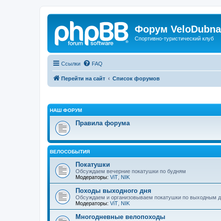
Форум VeloDubna
Спортивно-туристический клуб
Ссылки
FAQ
Перейти на сайт
Список форумов
НАШ ФОРУМ
Правила форума
ВЕЛОСОБЫТИЯ
Покатушки
Обсуждаем вечерние покатушки по будням
Модераторы:
ViT
,
NIK
Походы выходного дня
Обсуждаем и организовываем покатушки по выходным 
Модераторы:
ViT
,
NIK
Многодневные велопоходы