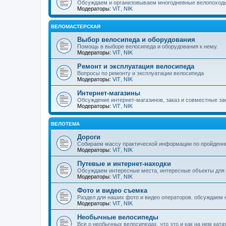
Обсуждаем и организовываем многодневные велопоход
Модераторы:
ViT
,
NIK
ВЕЛОМАСТЕРСКАЯ
Выбор велосипеда и оборудования
Помощь в выборе велосипеда и оборудования к нему.
Модераторы:
ViT
,
NIK
Ремонт и эксплуатация велосипеда
Вопросы по ремонту и эксплуатации велосипеда
Модераторы:
ViT
,
NIK
Интернет-магазины
Обсуждение интернет-магазинов, заказ и совместные зак
Модераторы:
ViT
,
NIK
ВЕЛОТЕМА
Дороги
Собираем массу практической информации по пройденн
Модераторы:
ViT
,
NIK
Путевые и интернет-находки
Обсуждаем интересные места, интересные объекты для
Модераторы:
ViT
,
NIK
Фото и видео съемка
Раздел для наших фото и видео операторов. обсуждаем ка
Модераторы:
ViT
,
NIK
Необычные велосипеды
Все о необычных велосипедах, что это и как на нем ката