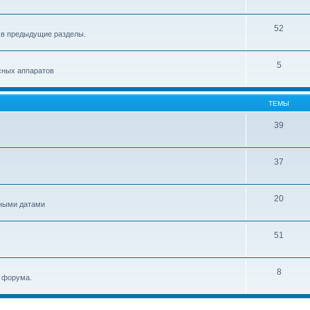
52
 в предыдущие разделы.
5
сных аппаратов
ТЕМЫ
39
37
20
ьными датами
51
8
и форума.