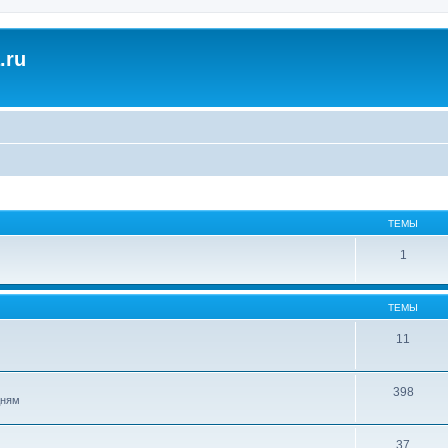
.ru
ТЕМЫ
1
ТЕМЫ
11
398
дням
37