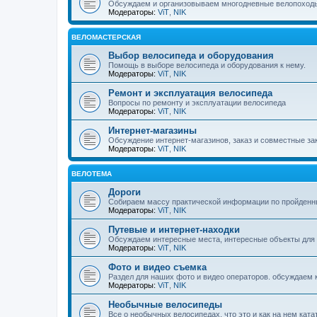
Обсуждаем и организовываем многодневные велопоход
Модераторы:
ViT
,
NIK
ВЕЛОМАСТЕРСКАЯ
Выбор велосипеда и оборудования
Помощь в выборе велосипеда и оборудования к нему.
Модераторы:
ViT
,
NIK
Ремонт и эксплуатация велосипеда
Вопросы по ремонту и эксплуатации велосипеда
Модераторы:
ViT
,
NIK
Интернет-магазины
Обсуждение интернет-магазинов, заказ и совместные зак
Модераторы:
ViT
,
NIK
ВЕЛОТЕМА
Дороги
Собираем массу практической информации по пройденн
Модераторы:
ViT
,
NIK
Путевые и интернет-находки
Обсуждаем интересные места, интересные объекты для
Модераторы:
ViT
,
NIK
Фото и видео съемка
Раздел для наших фото и видео операторов. обсуждаем ка
Модераторы:
ViT
,
NIK
Необычные велосипеды
Все о необычных велосипедах, что это и как на нем ката