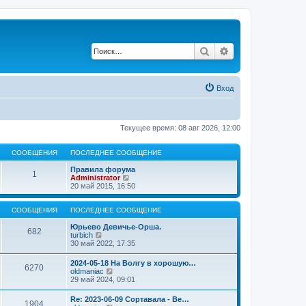
Поиск
Расширенный по
Вход
Текущее время: 08 авг 2026, 12:00
СООБЩЕНИЯ
ПОСЛЕДНЕЕ СООБЩЕНИЕ
Правила форума
1
П
Administrator
е
20 май 2015, 16:50
р
е
й
СООБЩЕНИЯ
ПОСЛЕДНЕЕ СООБЩЕНИЕ
т
и
Юрьево Девичье-Орша.
682
П
к
turbich
е
п
30 май 2022, 17:35
р
о
е
с
2024-05-18 На Волгу в хорошую…
6270
й
л
П
oldmaniac
т
е
е
29 май 2024, 09:01
и
д
р
к
н
е
Re: 2023-06-09 Сортавала - Ве…
п
е
1904
й