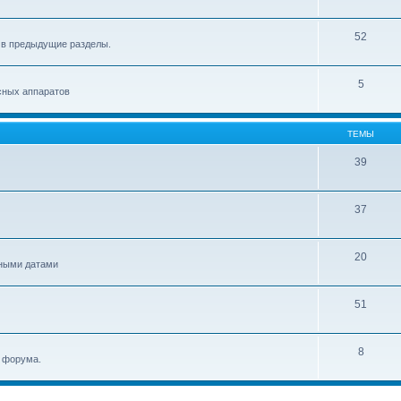
52
 в предыдущие разделы.
5
сных аппаратов
ТЕМЫ
39
37
20
ьными датами
51
8
и форума.