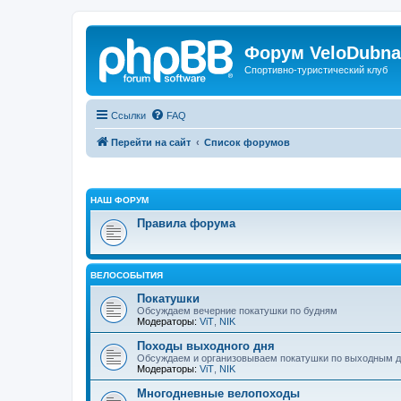
Форум VeloDubna
Спортивно-туристический клуб
Ссылки
FAQ
Перейти на сайт
Список форумов
НАШ ФОРУМ
Правила форума
ВЕЛОСОБЫТИЯ
Покатушки
Обсуждаем вечерние покатушки по будням
Модераторы:
ViT
,
NIK
Походы выходного дня
Обсуждаем и организовываем покатушки по выходным 
Модераторы:
ViT
,
NIK
Многодневные велопоходы