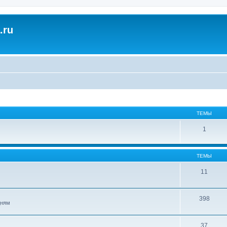
.ru
ТЕМЫ
1
ТЕМЫ
11
398
дням
37