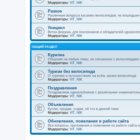
Модераторы:
ViT
,
NIK
Разное
Различные вопросы касаемо велосипедов, не вошедшие
Модераторы:
ViT
,
NIK
Уницикл
Ветка форума, для поклонников и обладателей одноколе
Модераторы:
ViT
,
NIK
ОБЩИЙ РАЗДЕЛ
Курилка
Общение на любые темы, не связанные с велосипедами
Модераторы:
ViT
,
NIK
Туризм без велосипеда
О туризме и путешествиях на всём, кроме велосипеда
Модераторы:
ViT
,
NIK
Поздравления
Поздравляем одноклубников с различными знаменател
Модераторы:
ViT
,
NIK
Объявления
Куплю, продам, отдам, об это в данной теме
Модераторы:
ViT
,
NIK
Обновления, пожелания в работе сайта
Все вопросы, преложения и пожелания по работе сайта 
Модераторы:
ViT
,
NIK