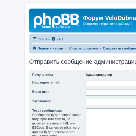
Форум VeloDubna
Спортивно-туристический клуб
Ссылки
FAQ
Перейти на сайт
Список форумов
Отправить сообще
Отправить сообщение администраци
Получатель:
Администратор
Ваш адрес email:
Ваше имя:
Заголовок:
Текст сообщения:
Сообщение будет отправлено в
виде простого текста, не
включайте в него HTML или
BBCode. В качестве обратного
адреса будет показываться
ваш адрес email.