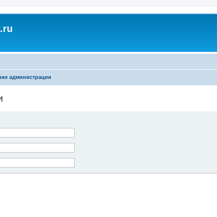
.ru
ние администрации
и