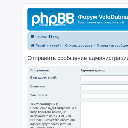
Форум VeloDubna
Спортивно-туристический клуб
Ссылки
FAQ
Перейти на сайт
Список форумов
Отправить сообще
Отправить сообщение администраци
Получатель:
Администратор
Ваш адрес email:
Ваше имя:
Заголовок:
Текст сообщения:
Сообщение будет отправлено в
виде простого текста, не
включайте в него HTML или
BBCode. В качестве обратного
адреса будет показываться
ваш адрес email.