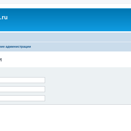
.ru
ние администрации
и