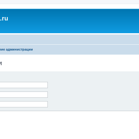
.ru
ние администрации
и