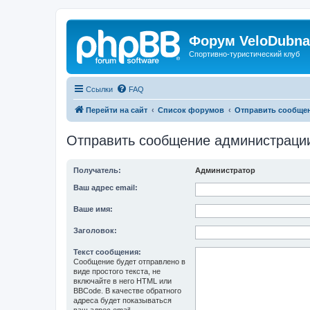
Форум VeloDubna
Спортивно-туристический клуб
Ссылки
FAQ
Перейти на сайт
Список форумов
Отправить сообще
Отправить сообщение администраци
Получатель:
Администратор
Ваш адрес email:
Ваше имя:
Заголовок:
Текст сообщения:
Сообщение будет отправлено в
виде простого текста, не
включайте в него HTML или
BBCode. В качестве обратного
адреса будет показываться
ваш адрес email.