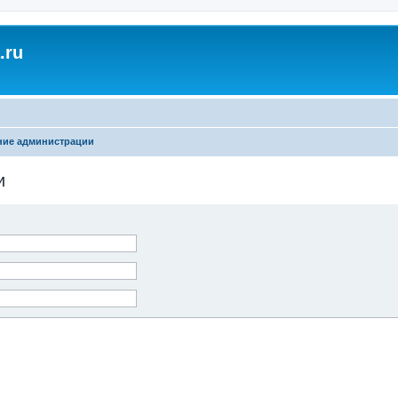
.ru
ние администрации
и