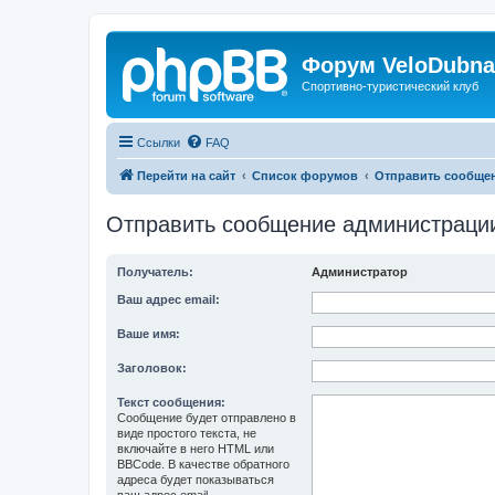
Форум VeloDubna
Спортивно-туристический клуб
Ссылки
FAQ
Перейти на сайт
Список форумов
Отправить сообще
Отправить сообщение администраци
Получатель:
Администратор
Ваш адрес email:
Ваше имя:
Заголовок:
Текст сообщения:
Сообщение будет отправлено в
виде простого текста, не
включайте в него HTML или
BBCode. В качестве обратного
адреса будет показываться
ваш адрес email.