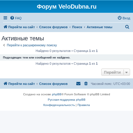
Форум VeloDubna.ru
FAQ
Вход
П
Перейти на сайт
Список форумов
Поиск
Активные темы
о
Активные темы
и
Перейти к расширенному поиску
с
Найдено 0 результатов • Страница
1
из
1
к
Подходящих тем или сообщений не найдено.
Найдено 0 результатов • Страница
1
из
1
Перейти
Перейти на сайт
Список форумов
Часовой пояс:
UTC+03:00
Создано на основе
phpBB
® Forum Software © phpBB Limited
Русская поддержка phpBB
Конфиденциальность
|
Правила