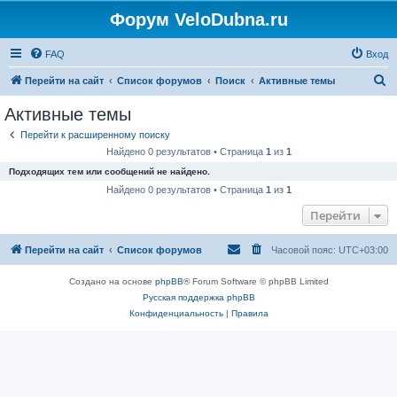
Форум VeloDubna.ru
FAQ
Вход
П
Перейти на сайт
Список форумов
Поиск
Активные темы
о
Активные темы
и
Перейти к расширенному поиску
с
Найдено 0 результатов • Страница
1
из
1
к
Подходящих тем или сообщений не найдено.
Найдено 0 результатов • Страница
1
из
1
Перейти
Перейти на сайт
Список форумов
Часовой пояс:
UTC+03:00
Создано на основе
phpBB
® Forum Software © phpBB Limited
Русская поддержка phpBB
Конфиденциальность
|
Правила