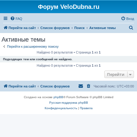
Форум VeloDubna.ru
FAQ
Вход
П
Перейти на сайт
Список форумов
Поиск
Активные темы
о
Активные темы
и
Перейти к расширенному поиску
с
Найдено 0 результатов • Страница
1
из
1
к
Подходящих тем или сообщений не найдено.
Найдено 0 результатов • Страница
1
из
1
Перейти
Перейти на сайт
Список форумов
Часовой пояс:
UTC+03:00
Создано на основе
phpBB
® Forum Software © phpBB Limited
Русская поддержка phpBB
Конфиденциальность
|
Правила