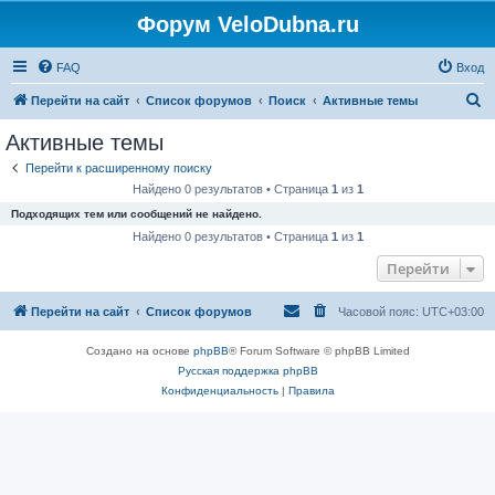
Форум VeloDubna.ru
FAQ
Вход
П
Перейти на сайт
Список форумов
Поиск
Активные темы
о
Активные темы
и
Перейти к расширенному поиску
с
Найдено 0 результатов • Страница
1
из
1
к
Подходящих тем или сообщений не найдено.
Найдено 0 результатов • Страница
1
из
1
Перейти
Перейти на сайт
Список форумов
Часовой пояс:
UTC+03:00
Создано на основе
phpBB
® Forum Software © phpBB Limited
Русская поддержка phpBB
Конфиденциальность
|
Правила