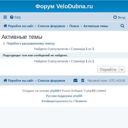
Форум VeloDubna.ru
FAQ
Вход
П
Перейти на сайт
Список форумов
Поиск
Активные темы
о
Активные темы
и
Перейти к расширенному поиску
с
Найдено 0 результатов • Страница
1
из
1
к
Подходящих тем или сообщений не найдено.
Найдено 0 результатов • Страница
1
из
1
Перейти
Перейти на сайт
Список форумов
Часовой пояс:
UTC+03:00
Создано на основе
phpBB
® Forum Software © phpBB Limited
Русская поддержка phpBB
Конфиденциальность
|
Правила