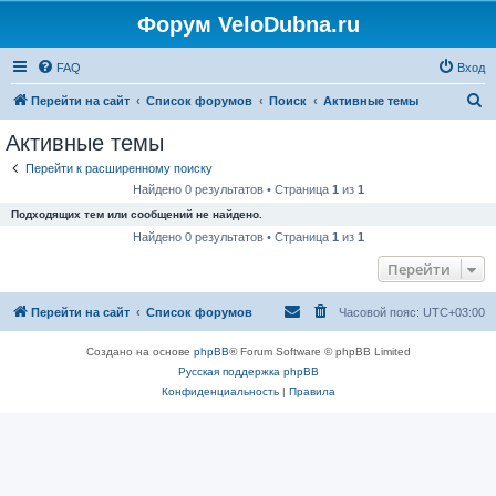
Форум VeloDubna.ru
FAQ
Вход
П
Перейти на сайт
Список форумов
Поиск
Активные темы
о
Активные темы
и
Перейти к расширенному поиску
с
Найдено 0 результатов • Страница
1
из
1
к
Подходящих тем или сообщений не найдено.
Найдено 0 результатов • Страница
1
из
1
Перейти
Перейти на сайт
Список форумов
Часовой пояс:
UTC+03:00
Создано на основе
phpBB
® Forum Software © phpBB Limited
Русская поддержка phpBB
Конфиденциальность
|
Правила