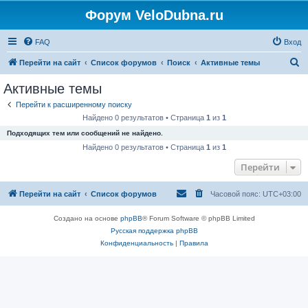
Форум VeloDubna.ru
FAQ
Вход
П
Перейти на сайт
Список форумов
Поиск
Активные темы
о
Активные темы
и
Перейти к расширенному поиску
с
Найдено 0 результатов • Страница
1
из
1
к
Подходящих тем или сообщений не найдено.
Найдено 0 результатов • Страница
1
из
1
Перейти
Перейти на сайт
Список форумов
Часовой пояс:
UTC+03:00
Создано на основе
phpBB
® Forum Software © phpBB Limited
Русская поддержка phpBB
Конфиденциальность
|
Правила