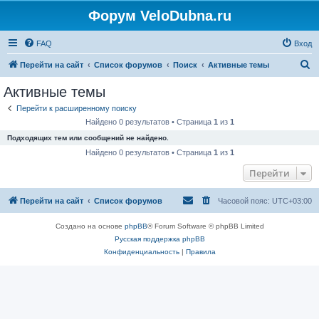
Форум VeloDubna.ru
FAQ
Вход
П
Перейти на сайт
Список форумов
Поиск
Активные темы
о
Активные темы
и
Перейти к расширенному поиску
с
Найдено 0 результатов • Страница
1
из
1
к
Подходящих тем или сообщений не найдено.
Найдено 0 результатов • Страница
1
из
1
Перейти
Перейти на сайт
Список форумов
Часовой пояс:
UTC+03:00
Создано на основе
phpBB
® Forum Software © phpBB Limited
Русская поддержка phpBB
Конфиденциальность
|
Правила