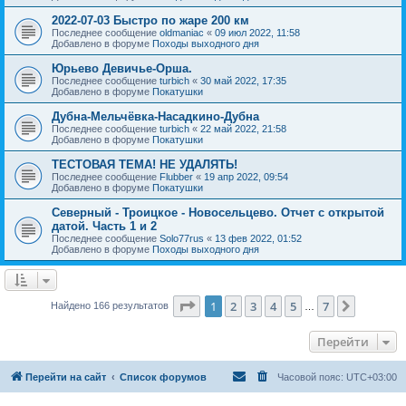
2022-07-03 Быстро по жаре 200 км
Последнее сообщение
oldmaniac
«
09 июл 2022, 11:58
Добавлено в форуме
Походы выходного дня
Юрьево Девичье-Орша.
Последнее сообщение
turbich
«
30 май 2022, 17:35
Добавлено в форуме
Покатушки
Дубна-Мельчёвка-Насадкино-Дубна
Последнее сообщение
turbich
«
22 май 2022, 21:58
Добавлено в форуме
Покатушки
ТЕСТОВАЯ ТЕМА! НЕ УДАЛЯТЬ!
Последнее сообщение
Flubber
«
19 апр 2022, 09:54
Добавлено в форуме
Покатушки
Северный - Троицкое - Новосельцево. Отчет с открытой
датой. Часть 1 и 2
Последнее сообщение
Solo77rus
«
13 фев 2022, 01:52
Добавлено в форуме
Походы выходного дня
Страница
1
из
7
1
2
3
4
5
7
След.
Найдено 166 результатов
…
Перейти
Перейти на сайт
Список форумов
Часовой пояс:
UTC+03:00