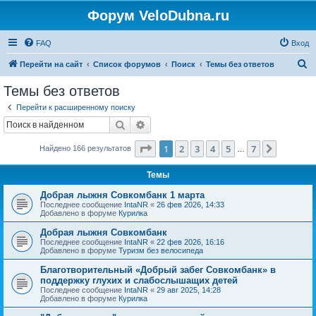
Форум VeloDubna.ru
FAQ
Вход
П
Перейти на сайт
Список форумов
Поиск
Темы без ответов
о
Темы без ответов
и
Перейти к расширенному поиску
с
Поиск
Расширенный поиск
к
Страница
1
из
7
1
2
3
4
5
7
След.
Найдено 166 результатов
…
Темы
Добрая лыжня Совкомбанк 1 марта
Последнее сообщение
IntaNR
«
26 фев 2026, 14:33
Добавлено в форуме
Курилка
Добрая лыжня Совкомбанк
Последнее сообщение
IntaNR
«
22 фев 2026, 16:16
Добавлено в форуме
Туризм без велосипеда
Благотворительный «Добрый забег Совкомбанк» в
поддержку глухих и слабослышащих детей
Последнее сообщение
IntaNR
«
29 авг 2025, 14:28
Добавлено в форуме
Курилка