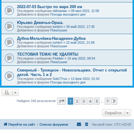
2022-07-03 Быстро по жаре 200 км
Последнее сообщение
oldmaniac
«
09 июл 2022, 11:58
Добавлено в форуме
Походы выходного дня
Юрьево Девичье-Орша.
Последнее сообщение
turbich
«
30 май 2022, 17:35
Добавлено в форуме
Покатушки
Дубна-Мельчёвка-Насадкино-Дубна
Последнее сообщение
turbich
«
22 май 2022, 21:58
Добавлено в форуме
Покатушки
ТЕСТОВАЯ ТЕМА! НЕ УДАЛЯТЬ!
Последнее сообщение
Flubber
«
19 апр 2022, 09:54
Добавлено в форуме
Покатушки
Северный - Троицкое - Новосельцево. Отчет с открытой
датой. Часть 1 и 2
Последнее сообщение
Solo77rus
«
13 фев 2022, 01:52
Добавлено в форуме
Походы выходного дня
Страница
1
из
7
1
2
3
4
5
7
След.
Найдено 166 результатов
…
Перейти
Перейти на сайт
Список форумов
Часовой пояс:
UTC+03:00