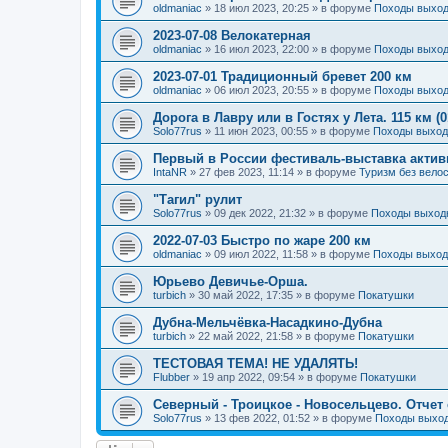
oldmaniac
»
18 июл 2023, 20:25
» в форуме
Походы выход
2023-07-08 Велокатерная
oldmaniac
»
16 июл 2023, 22:00
» в форуме
Походы выход
2023-07-01 Традиционный бревет 200 км
oldmaniac
»
06 июл 2023, 20:55
» в форуме
Походы выход
Дорога в Лавру или в Гостях у Лета. 115 км (0
Solo77rus
»
11 июн 2023, 00:55
» в форуме
Походы выход
Первый в России фестиваль-выставка акти
IntaNR
»
27 фев 2023, 11:14
» в форуме
Туризм без вело
"Тагил" рулит
Solo77rus
»
09 дек 2022, 21:32
» в форуме
Походы выходн
2022-07-03 Быстро по жаре 200 км
oldmaniac
»
09 июл 2022, 11:58
» в форуме
Походы выход
Юрьево Девичье-Орша.
turbich
»
30 май 2022, 17:35
» в форуме
Покатушки
Дубна-Мельчёвка-Насадкино-Дубна
turbich
»
22 май 2022, 21:58
» в форуме
Покатушки
ТЕСТОВАЯ ТЕМА! НЕ УДАЛЯТЬ!
Flubber
»
19 апр 2022, 09:54
» в форуме
Покатушки
Северный - Троицкое - Новосельцево. Отчет с
Solo77rus
»
13 фев 2022, 01:52
» в форуме
Походы выход