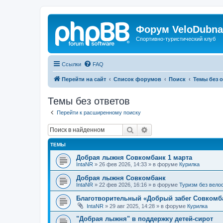
Форум VeloDubna
Спортивно-туристический клуб
Ссылки
FAQ
Перейти на сайт
Список форумов
Поиск
Темы без 
Темы без ответов
Перейти к расширенному поиску
Поиск
Расширенный поиск
ТЕМЫ
Добрая лыжня Совкомбанк 1 марта
IntaNR
»
26 фев 2026, 14:33
» в форуме
Курилка
Добрая лыжня Совкомбанк
IntaNR
»
22 фев 2026, 16:16
» в форуме
Туризм без вело
Благотворительный «Добрый забег Совкомба
IntaNR
»
29 авг 2025, 14:28
» в форуме
Курилка
"Добрая лыжня" в поддержку детей-сирот