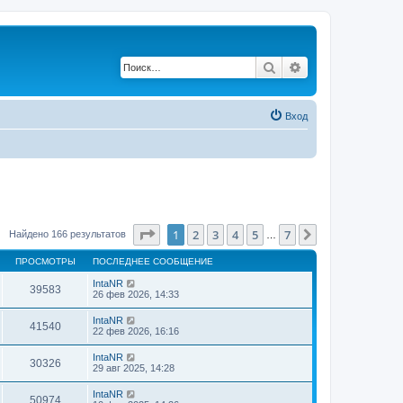
Поиск
Расширенный по
Вход
Страница
1
из
7
1
2
3
4
5
7
След.
Найдено 166 результатов
…
ПРОСМОТРЫ
ПОСЛЕДНЕЕ СООБЩЕНИЕ
IntaNR
39583
26 фев 2026, 14:33
IntaNR
41540
22 фев 2026, 16:16
IntaNR
30326
29 авг 2025, 14:28
IntaNR
50974