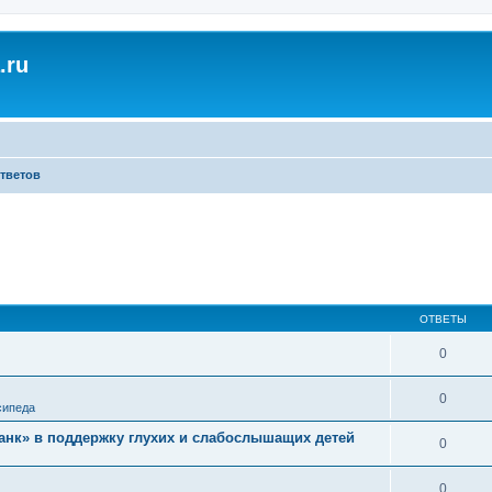
.ru
ответов
ОТВЕТЫ
0
0
сипеда
нк» в поддержку глухих и слабослышащих детей
0
0