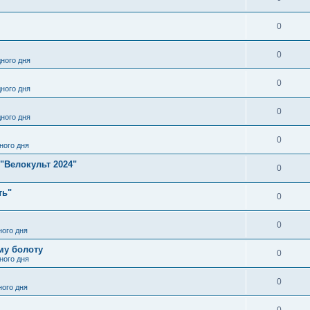
0
0
ного дня
0
ного дня
0
ного дня
0
ного дня
"Велокульт 2024"
0
ть"
0
0
ого дня
му болоту
0
ного дня
0
ого дня