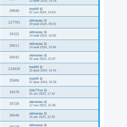
10 фев 2025, 14:26
IntaNR
29846
07 сен 2024, 14:54
oldmaniac
127791
29 май 2024, 09:01
oldmaniac
29101
14 май 2024, 10:50
oldmaniac
29011
14 май 2024, 10:49
oldmaniac
30542
02 апр 2024, 21:07
IntaNR
133430
15 фев 2024, 14:41
IntaNR
35966
07 фев 2024, 15:36
Solo77rus
34576
01 окт 2023, 17:42
oldmaniac
35726
17 сен 2023, 21:46
oldmaniac
36048
15 авг 2023, 22:32
oldmaniac