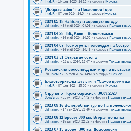
IntaNR
»
10 фев 2025, 14:26
» в форуме
Курилка
"Добрый забег" на Поклонной Горе
IntaNR
»
07 сен 2024, 14:54
» в форуме
Курилка
2024-05-18 На Волгу в хорошую погоду
oldmaniac
»
29 май 2024, 09:01
» в форуме
Походы выход
2024-04-28 ПВД Ржев – Волоколамск
oldmaniac
»
14 май 2024, 10:50
» в форуме
Походы выход
2024-04-07 Посмотреть половодье на Сестре
oldmaniac
»
14 май 2024, 10:49
» в форуме
Походы выход
2024-03-31 Открытие сезона
oldmaniac
»
02 апр 2024, 21:07
» в форуме
Походы выход
Российский велосипедный мир на выставке 
IntaNR
»
15 фев 2024, 14:41
» в форуме
Разное
Благотворительная лыжня "Самое время жи
IntaNR
»
07 фев 2024, 15:36
» в форуме
Курилка
Струнино - Красноармейск. 30.09.2023
Solo77rus
»
01 окт 2023, 17:42
» в форуме
Походы выходн
2023-09-16 Велогрибной тур по Пантелеевско
oldmaniac
»
17 сен 2023, 21:46
» в форуме
Походы выход
2023-08-11 Бревет 300 км. Вторая попытка
oldmaniac
»
15 авг 2023, 22:32
» в форуме
Походы выходн
2023-07-15 Бревет 300 км. Демоверсия