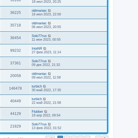
36108
18 июл 2023, 20:25
oldmaniac
36225
16 июл 2023, 22:00
oldmaniac
35718
06 июл 2023, 20:55
Solo77rus
36454
11 июн 2023, 00:55
IntaNR
99232
27 фев 2023, 11:14
Solo77rus
37361
09 дек 2022, 21:32
oldmaniac
20058
09 июл 2022, 11:58
turbich
146478
30 май 2022, 17:35
turbich
40449
22 май 2022, 21:58
Flubber
44129
19 апр 2022, 09:54
Solo77rus
21829
13 фев 2022, 01:52