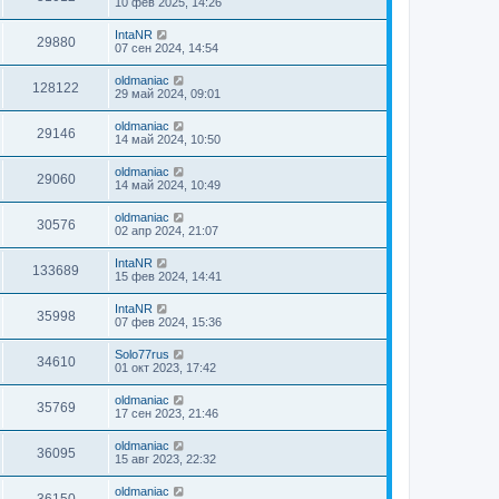
10 фев 2025, 14:26
IntaNR
29880
07 сен 2024, 14:54
oldmaniac
128122
29 май 2024, 09:01
oldmaniac
29146
14 май 2024, 10:50
oldmaniac
29060
14 май 2024, 10:49
oldmaniac
30576
02 апр 2024, 21:07
IntaNR
133689
15 фев 2024, 14:41
IntaNR
35998
07 фев 2024, 15:36
Solo77rus
34610
01 окт 2023, 17:42
oldmaniac
35769
17 сен 2023, 21:46
oldmaniac
36095
15 авг 2023, 22:32
oldmaniac