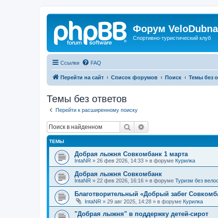
Форум VeloDubna
Спортивно-туристический клуб
Ссылки
FAQ
Перейти на сайт
Список форумов
Поиск
Темы без 
Темы без ответов
Перейти к расширенному поиску
Поиск
Расширенный поиск
ТЕМЫ
Добрая лыжня Совкомбанк 1 марта
IntaNR
»
26 фев 2026, 14:33
» в форуме
Курилка
Добрая лыжня Совкомбанк
IntaNR
»
22 фев 2026, 16:16
» в форуме
Туризм без вело
Благотворительный «Добрый забег Совкомба
IntaNR
»
29 авг 2025, 14:28
» в форуме
Курилка
"Добрая лыжня" в поддержку детей-сирот