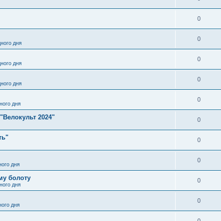
0
0
ного дня
0
ного дня
0
ного дня
0
ного дня
"Велокульт 2024"
0
ть"
0
0
ого дня
му болоту
0
ного дня
0
ого дня