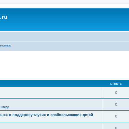
.ru
ответов
ОТВЕТЫ
0
0
сипеда
нк» в поддержку глухих и слабослышащих детей
0
0