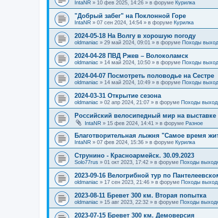
IntaNR
»
10 фев 2025, 14:26
» в форуме
Курилка
"Добрый забег" на Поклонной Горе
IntaNR
»
07 сен 2024, 14:54
» в форуме
Курилка
2024-05-18 На Волгу в хорошую погоду
oldmaniac
»
29 май 2024, 09:01
» в форуме
Походы выход
2024-04-28 ПВД Ржев – Волоколамск
oldmaniac
»
14 май 2024, 10:50
» в форуме
Походы выход
2024-04-07 Посмотреть половодье на Сестре
oldmaniac
»
14 май 2024, 10:49
» в форуме
Походы выход
2024-03-31 Открытие сезона
oldmaniac
»
02 апр 2024, 21:07
» в форуме
Походы выход
Российский велосипедный мир на выставке 
IntaNR
»
15 фев 2024, 14:41
» в форуме
Разное
Благотворительная лыжня "Самое время жи
IntaNR
»
07 фев 2024, 15:36
» в форуме
Курилка
Струнино - Красноармейск. 30.09.2023
Solo77rus
»
01 окт 2023, 17:42
» в форуме
Походы выходн
2023-09-16 Велогрибной тур по Пантелеевско
oldmaniac
»
17 сен 2023, 21:46
» в форуме
Походы выход
2023-08-11 Бревет 300 км. Вторая попытка
oldmaniac
»
15 авг 2023, 22:32
» в форуме
Походы выходн
2023-07-15 Бревет 300 км. Демоверсия