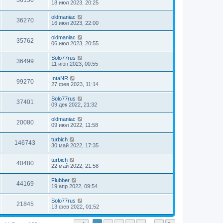
36150
18 июл 2023, 20:25
oldmaniac
36270
16 июл 2023, 22:00
oldmaniac
35762
06 июл 2023, 20:55
Solo77rus
36499
11 июн 2023, 00:55
IntaNR
99270
27 фев 2023, 11:14
Solo77rus
37401
09 дек 2022, 21:32
oldmaniac
20080
09 июл 2022, 11:58
turbich
146743
30 май 2022, 17:35
turbich
40480
22 май 2022, 21:58
Flubber
44169
19 апр 2022, 09:54
Solo77rus
21845
13 фев 2022, 01:52