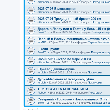
oldmaniac
»
18 июл 2023, 20:25
» в форуме
Походы выход
2023-07-08 Велокатерная
oldmaniac
»
16 июл 2023, 22:00
» в форуме
Походы выход
2023-07-01 Традиционный бревет 200 км
oldmaniac
»
06 июл 2023, 20:55
» в форуме
Походы выход
Дорога в Лавру или в Гостях у Лета. 115 км (0
Solo77rus
»
11 июн 2023, 00:55
» в форуме
Походы выход
Первый в России фестиваль-выставка акти
IntaNR
»
27 фев 2023, 11:14
» в форуме
Туризм без вело
"Тагил" рулит
Solo77rus
»
09 дек 2022, 21:32
» в форуме
Походы выходн
2022-07-03 Быстро по жаре 200 км
oldmaniac
»
09 июл 2022, 11:58
» в форуме
Походы выход
Юрьево Девичье-Орша.
turbich
»
30 май 2022, 17:35
» в форуме
Покатушки
Дубна-Мельчёвка-Насадкино-Дубна
turbich
»
22 май 2022, 21:58
» в форуме
Покатушки
ТЕСТОВАЯ ТЕМА! НЕ УДАЛЯТЬ!
Flubber
»
19 апр 2022, 09:54
» в форуме
Покатушки
Северный - Троицкое - Новосельцево. Отчет с
Solo77rus
»
13 фев 2022, 01:52
» в форуме
Походы выход