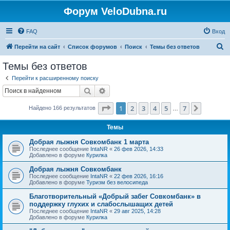
Форум VeloDubna.ru
FAQ
Вход
П
Перейти на сайт
Список форумов
Поиск
Темы без ответов
о
Темы без ответов
и
Перейти к расширенному поиску
с
Поиск
Расширенный поиск
к
Страница
1
из
7
1
2
3
4
5
7
След.
Найдено 166 результатов
…
Темы
Добрая лыжня Совкомбанк 1 марта
Последнее сообщение
IntaNR
«
26 фев 2026, 14:33
Добавлено в форуме
Курилка
Добрая лыжня Совкомбанк
Последнее сообщение
IntaNR
«
22 фев 2026, 16:16
Добавлено в форуме
Туризм без велосипеда
Благотворительный «Добрый забег Совкомбанк» в
поддержку глухих и слабослышащих детей
Последнее сообщение
IntaNR
«
29 авг 2025, 14:28
Добавлено в форуме
Курилка