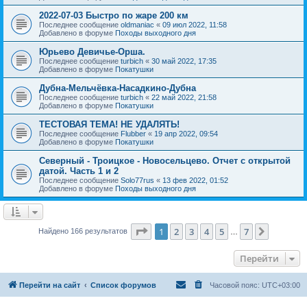
2022-07-03 Быстро по жаре 200 км
Последнее сообщение
oldmaniac
«
09 июл 2022, 11:58
Добавлено в форуме
Походы выходного дня
Юрьево Девичье-Орша.
Последнее сообщение
turbich
«
30 май 2022, 17:35
Добавлено в форуме
Покатушки
Дубна-Мельчёвка-Насадкино-Дубна
Последнее сообщение
turbich
«
22 май 2022, 21:58
Добавлено в форуме
Покатушки
ТЕСТОВАЯ ТЕМА! НЕ УДАЛЯТЬ!
Последнее сообщение
Flubber
«
19 апр 2022, 09:54
Добавлено в форуме
Покатушки
Северный - Троицкое - Новосельцево. Отчет с открытой
датой. Часть 1 и 2
Последнее сообщение
Solo77rus
«
13 фев 2022, 01:52
Добавлено в форуме
Походы выходного дня
Страница
1
из
7
1
2
3
4
5
7
След.
Найдено 166 результатов
…
Перейти
Перейти на сайт
Список форумов
Часовой пояс:
UTC+03:00