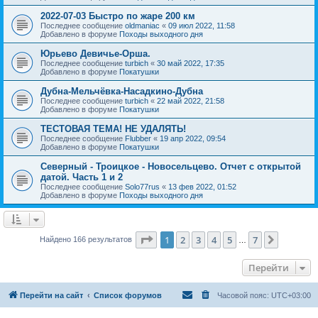
2022-07-03 Быстро по жаре 200 км
Последнее сообщение
oldmaniac
«
09 июл 2022, 11:58
Добавлено в форуме
Походы выходного дня
Юрьево Девичье-Орша.
Последнее сообщение
turbich
«
30 май 2022, 17:35
Добавлено в форуме
Покатушки
Дубна-Мельчёвка-Насадкино-Дубна
Последнее сообщение
turbich
«
22 май 2022, 21:58
Добавлено в форуме
Покатушки
ТЕСТОВАЯ ТЕМА! НЕ УДАЛЯТЬ!
Последнее сообщение
Flubber
«
19 апр 2022, 09:54
Добавлено в форуме
Покатушки
Северный - Троицкое - Новосельцево. Отчет с открытой
датой. Часть 1 и 2
Последнее сообщение
Solo77rus
«
13 фев 2022, 01:52
Добавлено в форуме
Походы выходного дня
Страница
1
из
7
1
2
3
4
5
7
След.
Найдено 166 результатов
…
Перейти
Перейти на сайт
Список форумов
Часовой пояс:
UTC+03:00