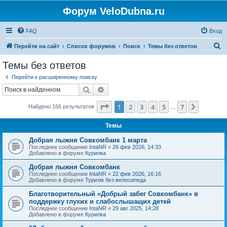
Форум VeloDubna.ru
FAQ
Вход
П
Перейти на сайт
Список форумов
Поиск
Темы без ответов
о
Темы без ответов
и
Перейти к расширенному поиску
с
Поиск
Расширенный поиск
к
Страница
1
из
7
1
2
3
4
5
7
След.
Найдено 166 результатов
…
Темы
Добрая лыжня Совкомбанк 1 марта
Последнее сообщение
IntaNR
«
26 фев 2026, 14:33
Добавлено в форуме
Курилка
Добрая лыжня Совкомбанк
Последнее сообщение
IntaNR
«
22 фев 2026, 16:16
Добавлено в форуме
Туризм без велосипеда
Благотворительный «Добрый забег Совкомбанк» в
поддержку глухих и слабослышащих детей
Последнее сообщение
IntaNR
«
29 авг 2025, 14:28
Добавлено в форуме
Курилка