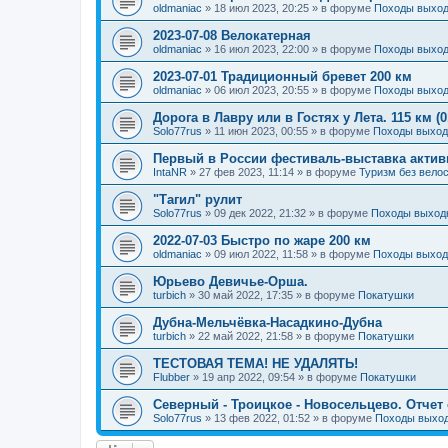
oldmaniac
»
18 июл 2023, 20:25
» в форуме
Походы выход
2023-07-08 Велокатерная
oldmaniac
»
16 июл 2023, 22:00
» в форуме
Походы выход
2023-07-01 Традиционный бревет 200 км
oldmaniac
»
06 июл 2023, 20:55
» в форуме
Походы выход
Дорога в Лавру или в Гостях у Лета. 115 км (0
Solo77rus
»
11 июн 2023, 00:55
» в форуме
Походы выход
Первый в России фестиваль-выставка акти
IntaNR
»
27 фев 2023, 11:14
» в форуме
Туризм без вело
"Тагил" рулит
Solo77rus
»
09 дек 2022, 21:32
» в форуме
Походы выходн
2022-07-03 Быстро по жаре 200 км
oldmaniac
»
09 июл 2022, 11:58
» в форуме
Походы выход
Юрьево Девичье-Орша.
turbich
»
30 май 2022, 17:35
» в форуме
Покатушки
Дубна-Мельчёвка-Насадкино-Дубна
turbich
»
22 май 2022, 21:58
» в форуме
Покатушки
ТЕСТОВАЯ ТЕМА! НЕ УДАЛЯТЬ!
Flubber
»
19 апр 2022, 09:54
» в форуме
Покатушки
Северный - Троицкое - Новосельцево. Отчет с
Solo77rus
»
13 фев 2022, 01:52
» в форуме
Походы выход