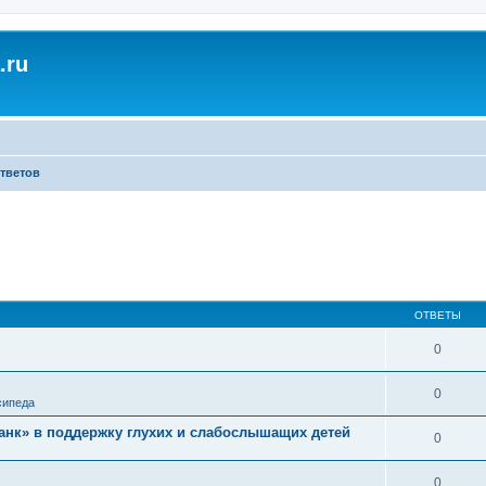
.ru
ответов
ОТВЕТЫ
0
0
сипеда
нк» в поддержку глухих и слабослышащих детей
0
0