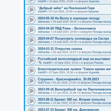
IntaNR
»
10 фев 2025, 14:26
» в форуме
Курилка
"Добрый забег" на Поклонной Горе
IntaNR
»
07 сен 2024, 14:54
» в форуме
Курилка
2024-05-18 На Волгу в хорошую погоду
oldmaniac
»
29 май 2024, 09:01
» в форуме
Походы выход
2024-04-28 ПВД Ржев – Волоколамск
oldmaniac
»
14 май 2024, 10:50
» в форуме
Походы выход
2024-04-07 Посмотреть половодье на Сестре
oldmaniac
»
14 май 2024, 10:49
» в форуме
Походы выход
2024-03-31 Открытие сезона
oldmaniac
»
02 апр 2024, 21:07
» в форуме
Походы выход
Российский велосипедный мир на выставке 
IntaNR
»
15 фев 2024, 14:41
» в форуме
Разное
Благотворительная лыжня "Самое время жи
IntaNR
»
07 фев 2024, 15:36
» в форуме
Курилка
Струнино - Красноармейск. 30.09.2023
Solo77rus
»
01 окт 2023, 17:42
» в форуме
Походы выходн
2023-09-16 Велогрибной тур по Пантелеевско
oldmaniac
»
17 сен 2023, 21:46
» в форуме
Походы выход
2023-08-11 Бревет 300 км. Вторая попытка
oldmaniac
»
15 авг 2023, 22:32
» в форуме
Походы выходн
2023-07-15 Бревет 300 км. Демоверсия