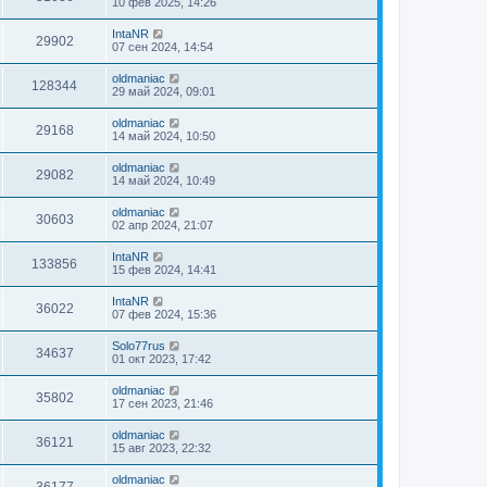
10 фев 2025, 14:26
IntaNR
29902
07 сен 2024, 14:54
oldmaniac
128344
29 май 2024, 09:01
oldmaniac
29168
14 май 2024, 10:50
oldmaniac
29082
14 май 2024, 10:49
oldmaniac
30603
02 апр 2024, 21:07
IntaNR
133856
15 фев 2024, 14:41
IntaNR
36022
07 фев 2024, 15:36
Solo77rus
34637
01 окт 2023, 17:42
oldmaniac
35802
17 сен 2023, 21:46
oldmaniac
36121
15 авг 2023, 22:32
oldmaniac