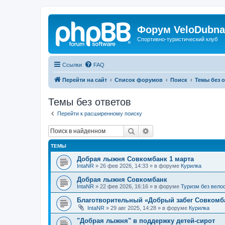
Форум VeloDubna
Спортивно-туристический клуб
Ссылки
FAQ
Перейти на сайт
Список форумов
Поиск
Темы без 
Темы без ответов
Перейти к расширенному поиску
Поиск
Расширенный поиск
ТЕМЫ
Добрая лыжня Совкомбанк 1 марта
IntaNR
»
26 фев 2026, 14:33
» в форуме
Курилка
Добрая лыжня Совкомбанк
IntaNR
»
22 фев 2026, 16:16
» в форуме
Туризм без вело
Благотворительный «Добрый забег Совкомба
IntaNR
»
29 авг 2025, 14:28
» в форуме
Курилка
"Добрая лыжня" в поддержку детей-сирот