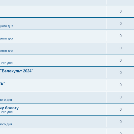
0
0
ного дня
0
ного дня
0
ного дня
0
ного дня
"Велокульт 2024"
0
ть"
0
0
ого дня
му болоту
0
ного дня
0
ого дня