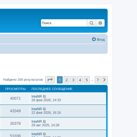
Поиск
Расширенный по
Вход
Страница
1
из
7
1
2
3
4
5
7
След.
Найдено 166 результатов
…
ПРОСМОТРЫ
ПОСЛЕДНЕЕ СООБЩЕНИЕ
IntaNR
40071
26 фев 2026, 14:33
IntaNR
42049
22 фев 2026, 16:16
IntaNR
30378
29 авг 2025, 14:28
IntaNR
51036