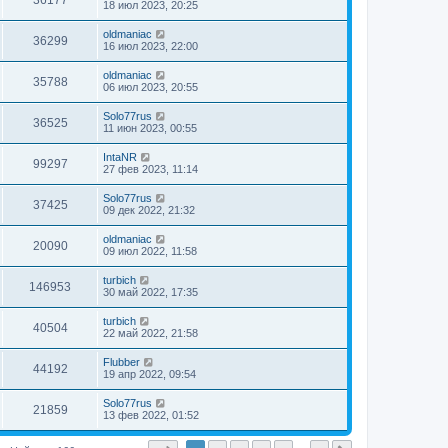
36177
18 июл 2023, 20:25
oldmaniac
36299
16 июл 2023, 22:00
oldmaniac
35788
06 июл 2023, 20:55
Solo77rus
36525
11 июн 2023, 00:55
IntaNR
99297
27 фев 2023, 11:14
Solo77rus
37425
09 дек 2022, 21:32
oldmaniac
20090
09 июл 2022, 11:58
turbich
146953
30 май 2022, 17:35
turbich
40504
22 май 2022, 21:58
Flubber
44192
19 апр 2022, 09:54
Solo77rus
21859
13 фев 2022, 01:52