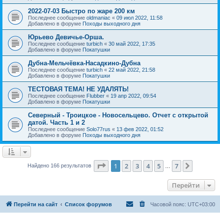
2022-07-03 Быстро по жаре 200 км
Последнее сообщение
oldmaniac
«
09 июл 2022, 11:58
Добавлено в форуме
Походы выходного дня
Юрьево Девичье-Орша.
Последнее сообщение
turbich
«
30 май 2022, 17:35
Добавлено в форуме
Покатушки
Дубна-Мельчёвка-Насадкино-Дубна
Последнее сообщение
turbich
«
22 май 2022, 21:58
Добавлено в форуме
Покатушки
ТЕСТОВАЯ ТЕМА! НЕ УДАЛЯТЬ!
Последнее сообщение
Flubber
«
19 апр 2022, 09:54
Добавлено в форуме
Покатушки
Северный - Троицкое - Новосельцево. Отчет с открытой
датой. Часть 1 и 2
Последнее сообщение
Solo77rus
«
13 фев 2022, 01:52
Добавлено в форуме
Походы выходного дня
Страница
1
из
7
1
2
3
4
5
7
След.
Найдено 166 результатов
…
Перейти
Перейти на сайт
Список форумов
Часовой пояс:
UTC+03:00