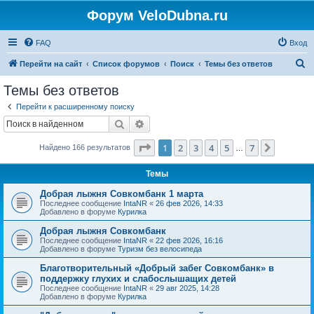
Форум VeloDubna.ru
FAQ
Вход
П
Перейти на сайт
Список форумов
Поиск
Темы без ответов
о
Темы без ответов
и
Перейти к расширенному поиску
с
Поиск
Расширенный поиск
к
Страница
1
из
7
1
2
3
4
5
7
След.
Найдено 166 результатов
…
Темы
Добрая лыжня Совкомбанк 1 марта
Последнее сообщение
IntaNR
«
26 фев 2026, 14:33
Добавлено в форуме
Курилка
Добрая лыжня Совкомбанк
Последнее сообщение
IntaNR
«
22 фев 2026, 16:16
Добавлено в форуме
Туризм без велосипеда
Благотворительный «Добрый забег Совкомбанк» в
поддержку глухих и слабослышащих детей
Последнее сообщение
IntaNR
«
29 авг 2025, 14:28
Добавлено в форуме
Курилка