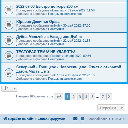
2022-07-03 Быстро по жаре 200 км
Последнее сообщение
oldmaniac
«
09 июл 2022, 11:58
Добавлено в форуме
Походы выходного дня
Юрьево Девичье-Орша.
Последнее сообщение
turbich
«
30 май 2022, 17:35
Добавлено в форуме
Покатушки
Дубна-Мельчёвка-Насадкино-Дубна
Последнее сообщение
turbich
«
22 май 2022, 21:58
Добавлено в форуме
Покатушки
ТЕСТОВАЯ ТЕМА! НЕ УДАЛЯТЬ!
Последнее сообщение
Flubber
«
19 апр 2022, 09:54
Добавлено в форуме
Покатушки
Северный - Троицкое - Новосельцево. Отчет с открытой
датой. Часть 1 и 2
Последнее сообщение
Solo77rus
«
13 фев 2022, 01:52
Добавлено в форуме
Походы выходного дня
Страница
1
из
7
1
2
3
4
5
7
След.
Найдено 166 результатов
…
Перейти
Перейти на сайт
Список форумов
Часовой пояс:
UTC+03:00