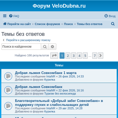
Форум VeloDubna.ru
FAQ
Вход
П
Перейти на сайт
Список форумов
Поиск
Темы без ответов
о
Темы без ответов
и
Перейти к расширенному поиску
с
Поиск
Расширенный поиск
к
Страница
1
из
7
1
2
3
4
5
7
След.
Найдено 166 результатов
…
Темы
Добрая лыжня Совкомбанк 1 марта
Последнее сообщение
IntaNR
«
26 фев 2026, 14:33
Добавлено в форуме
Курилка
Добрая лыжня Совкомбанк
Последнее сообщение
IntaNR
«
22 фев 2026, 16:16
Добавлено в форуме
Туризм без велосипеда
Благотворительный «Добрый забег Совкомбанк» в
поддержку глухих и слабослышащих детей
Последнее сообщение
IntaNR
«
29 авг 2025, 14:28
Добавлено в форуме
Курилка