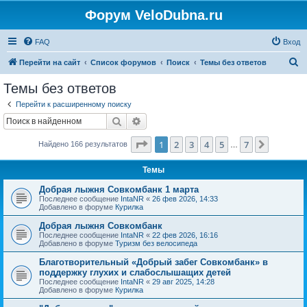
Форум VeloDubna.ru
FAQ
Вход
П
Перейти на сайт
Список форумов
Поиск
Темы без ответов
о
Темы без ответов
и
Перейти к расширенному поиску
с
Поиск
Расширенный поиск
к
Страница
1
из
7
1
2
3
4
5
7
След.
Найдено 166 результатов
…
Темы
Добрая лыжня Совкомбанк 1 марта
Последнее сообщение
IntaNR
«
26 фев 2026, 14:33
Добавлено в форуме
Курилка
Добрая лыжня Совкомбанк
Последнее сообщение
IntaNR
«
22 фев 2026, 16:16
Добавлено в форуме
Туризм без велосипеда
Благотворительный «Добрый забег Совкомбанк» в
поддержку глухих и слабослышащих детей
Последнее сообщение
IntaNR
«
29 авг 2025, 14:28
Добавлено в форуме
Курилка