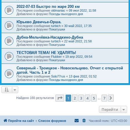
2022-07-03 Быстро по жаре 200 км
Последнее сообщение
oldmaniac
«
09 июл 2022, 11:58
Добавлено в форуме
Походы выходного дня
Юрьево Девичье-Орша.
Последнее сообщение
turbich
«
30 май 2022, 17:35
Добавлено в форуме
Покатушки
Дубна-Мельчёвка-Насадкино-Дубна
Последнее сообщение
turbich
«
22 май 2022, 21:58
Добавлено в форуме
Покатушки
ТЕСТОВАЯ ТЕМА! НЕ УДАЛЯТЬ!
Последнее сообщение
Flubber
«
19 апр 2022, 09:54
Добавлено в форуме
Покатушки
Северный - Троицкое - Новосельцево. Отчет с открытой
датой. Часть 1 и 2
Последнее сообщение
Solo77rus
«
13 фев 2022, 01:52
Добавлено в форуме
Походы выходного дня
Страница
1
из
7
1
2
3
4
5
7
След.
Найдено 166 результатов
…
Перейти
Перейти на сайт
Список форумов
Часовой пояс:
UTC+03:00