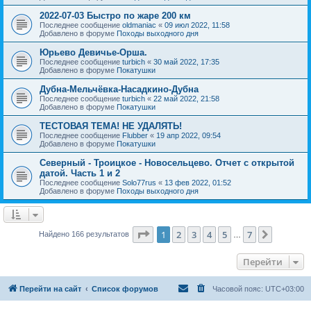
2022-07-03 Быстро по жаре 200 км
Последнее сообщение
oldmaniac
«
09 июл 2022, 11:58
Добавлено в форуме
Походы выходного дня
Юрьево Девичье-Орша.
Последнее сообщение
turbich
«
30 май 2022, 17:35
Добавлено в форуме
Покатушки
Дубна-Мельчёвка-Насадкино-Дубна
Последнее сообщение
turbich
«
22 май 2022, 21:58
Добавлено в форуме
Покатушки
ТЕСТОВАЯ ТЕМА! НЕ УДАЛЯТЬ!
Последнее сообщение
Flubber
«
19 апр 2022, 09:54
Добавлено в форуме
Покатушки
Северный - Троицкое - Новосельцево. Отчет с открытой
датой. Часть 1 и 2
Последнее сообщение
Solo77rus
«
13 фев 2022, 01:52
Добавлено в форуме
Походы выходного дня
Страница
1
из
7
1
2
3
4
5
7
След.
Найдено 166 результатов
…
Перейти
Перейти на сайт
Список форумов
Часовой пояс:
UTC+03:00