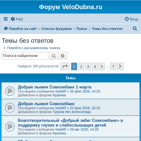
Форум VeloDubna.ru
FAQ
Вход
П
Перейти на сайт
Список форумов
Поиск
Темы без ответов
о
Темы без ответов
и
Перейти к расширенному поиску
с
Поиск
Расширенный поиск
к
Страница
1
из
7
1
2
3
4
5
7
След.
Найдено 166 результатов
…
Темы
Добрая лыжня Совкомбанк 1 марта
Последнее сообщение
IntaNR
«
26 фев 2026, 14:33
Добавлено в форуме
Курилка
Добрая лыжня Совкомбанк
Последнее сообщение
IntaNR
«
22 фев 2026, 16:16
Добавлено в форуме
Туризм без велосипеда
Благотворительный «Добрый забег Совкомбанк» в
поддержку глухих и слабослышащих детей
Последнее сообщение
IntaNR
«
29 авг 2025, 14:28
Добавлено в форуме
Курилка