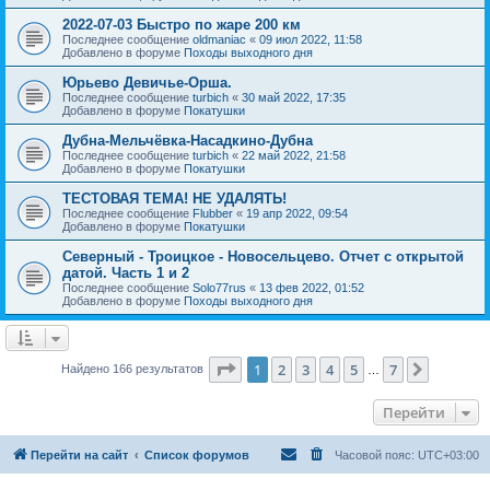
2022-07-03 Быстро по жаре 200 км
Последнее сообщение
oldmaniac
«
09 июл 2022, 11:58
Добавлено в форуме
Походы выходного дня
Юрьево Девичье-Орша.
Последнее сообщение
turbich
«
30 май 2022, 17:35
Добавлено в форуме
Покатушки
Дубна-Мельчёвка-Насадкино-Дубна
Последнее сообщение
turbich
«
22 май 2022, 21:58
Добавлено в форуме
Покатушки
ТЕСТОВАЯ ТЕМА! НЕ УДАЛЯТЬ!
Последнее сообщение
Flubber
«
19 апр 2022, 09:54
Добавлено в форуме
Покатушки
Северный - Троицкое - Новосельцево. Отчет с открытой
датой. Часть 1 и 2
Последнее сообщение
Solo77rus
«
13 фев 2022, 01:52
Добавлено в форуме
Походы выходного дня
Страница
1
из
7
1
2
3
4
5
7
След.
Найдено 166 результатов
…
Перейти
Перейти на сайт
Список форумов
Часовой пояс:
UTC+03:00