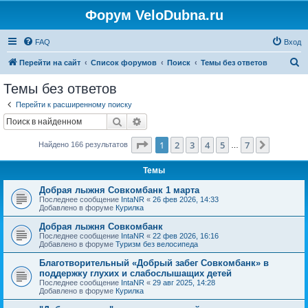
Форум VeloDubna.ru
FAQ
Вход
П
Перейти на сайт
Список форумов
Поиск
Темы без ответов
о
Темы без ответов
и
Перейти к расширенному поиску
с
Поиск
Расширенный поиск
к
Страница
1
из
7
1
2
3
4
5
7
След.
Найдено 166 результатов
…
Темы
Добрая лыжня Совкомбанк 1 марта
Последнее сообщение
IntaNR
«
26 фев 2026, 14:33
Добавлено в форуме
Курилка
Добрая лыжня Совкомбанк
Последнее сообщение
IntaNR
«
22 фев 2026, 16:16
Добавлено в форуме
Туризм без велосипеда
Благотворительный «Добрый забег Совкомбанк» в
поддержку глухих и слабослышащих детей
Последнее сообщение
IntaNR
«
29 авг 2025, 14:28
Добавлено в форуме
Курилка