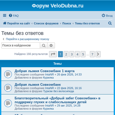
Форум VeloDubna.ru
FAQ
Вход
П
Перейти на сайт
Список форумов
Поиск
Темы без ответов
о
Темы без ответов
и
Перейти к расширенному поиску
с
Поиск
Расширенный поиск
к
Страница
1
из
7
1
2
3
4
5
7
След.
Найдено 166 результатов
…
Темы
Добрая лыжня Совкомбанк 1 марта
Последнее сообщение
IntaNR
«
26 фев 2026, 14:33
Добавлено в форуме
Курилка
Добрая лыжня Совкомбанк
Последнее сообщение
IntaNR
«
22 фев 2026, 16:16
Добавлено в форуме
Туризм без велосипеда
Благотворительный «Добрый забег Совкомбанк» в
поддержку глухих и слабослышащих детей
Последнее сообщение
IntaNR
«
29 авг 2025, 14:28
Добавлено в форуме
Курилка