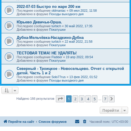
2022-07-03 Быстро по жаре 200 км
Последнее сообщение
oldmaniac
«
09 июл 2022, 11:58
Добавлено в форуме
Походы выходного дня
Юрьево Девичье-Орша.
Последнее сообщение
turbich
«
30 май 2022, 17:35
Добавлено в форуме
Покатушки
Дубна-Мельчёвка-Насадкино-Дубна
Последнее сообщение
turbich
«
22 май 2022, 21:58
Добавлено в форуме
Покатушки
ТЕСТОВАЯ ТЕМА! НЕ УДАЛЯТЬ!
Последнее сообщение
Flubber
«
19 апр 2022, 09:54
Добавлено в форуме
Покатушки
Северный - Троицкое - Новосельцево. Отчет с открытой
датой. Часть 1 и 2
Последнее сообщение
Solo77rus
«
13 фев 2022, 01:52
Добавлено в форуме
Походы выходного дня
Страница
1
из
7
1
2
3
4
5
7
След.
Найдено 166 результатов
…
Перейти
Перейти на сайт
Список форумов
Часовой пояс:
UTC+03:00