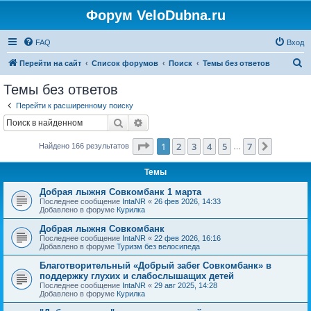
Форум VeloDubna.ru
FAQ
Вход
П
Перейти на сайт
Список форумов
Поиск
Темы без ответов
о
Темы без ответов
и
Перейти к расширенному поиску
с
Поиск
Расширенный поиск
к
Страница
1
из
7
1
2
3
4
5
7
След.
Найдено 166 результатов
…
Темы
Добрая лыжня Совкомбанк 1 марта
Последнее сообщение
IntaNR
«
26 фев 2026, 14:33
Добавлено в форуме
Курилка
Добрая лыжня Совкомбанк
Последнее сообщение
IntaNR
«
22 фев 2026, 16:16
Добавлено в форуме
Туризм без велосипеда
Благотворительный «Добрый забег Совкомбанк» в
поддержку глухих и слабослышащих детей
Последнее сообщение
IntaNR
«
29 авг 2025, 14:28
Добавлено в форуме
Курилка