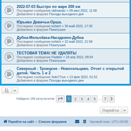
2022-07-03 Быстро по жаре 200 км
Последнее сообщение
oldmaniac
«
09 июл 2022, 11:58
Добавлено в форуме
Походы выходного дня
Юрьево Девичье-Орша.
Последнее сообщение
turbich
«
30 май 2022, 17:35
Добавлено в форуме
Покатушки
Дубна-Мельчёвка-Насадкино-Дубна
Последнее сообщение
turbich
«
22 май 2022, 21:58
Добавлено в форуме
Покатушки
ТЕСТОВАЯ ТЕМА! НЕ УДАЛЯТЬ!
Последнее сообщение
Flubber
«
19 апр 2022, 09:54
Добавлено в форуме
Покатушки
Северный - Троицкое - Новосельцево. Отчет с открытой
датой. Часть 1 и 2
Последнее сообщение
Solo77rus
«
13 фев 2022, 01:52
Добавлено в форуме
Походы выходного дня
Страница
1
из
7
1
2
3
4
5
7
След.
Найдено 166 результатов
…
Перейти
Перейти на сайт
Список форумов
Часовой пояс:
UTC+03:00