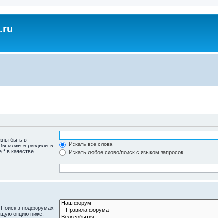
.ru
жны быть в
Искать все слова
 Вы можете разделить
те
*
в качестве
Искать любое слово/поиск с языком запросов
. Поиск в подфорумах
ющую опцию ниже.