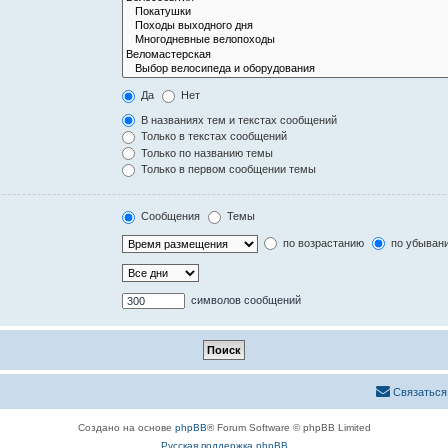
Да
Нет
В названиях тем и текстах сообщений
Только в текстах сообщений
Только по названию темы
Только в первом сообщении темы
Сообщения
Темы
по возрастанию
по убыван
символов сообщений
Связаться
Создано на основе
phpBB
® Forum Software © phpBB Limited
Русская поддержка phpBB